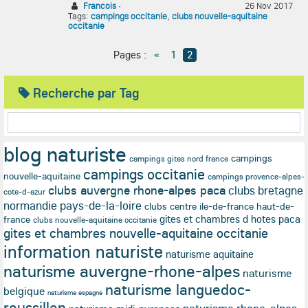
Francois
·
26 Nov 2017
Tags:
campings occitanie
,
clubs nouvelle-aquitaine
occitanie
Pages :
«
1
2
Recherche par Tag
blog naturiste
campings
campings gites nord france
campings occitanie
nouvelle-aquitaine
campings provence-alpes-
clubs auvergne rhone-alpes paca
clubs bretagne
cote-d-azur
normandie pays-de-la-loire
clubs centre ile-de-france haut-de-
gites et chambres d hotes paca
france
clubs nouvelle-aquitaine occitanie
gites et chambres nouvelle-aquitaine occitanie
information naturiste
naturisme aquitaine
naturisme auvergne-rhone-alpes
naturisme
naturisme languedoc-
belgique
naturisme espagne
roussillon