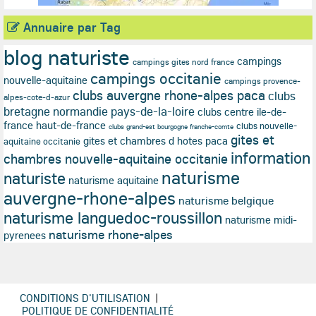
Annuaire par Tag
blog naturiste
campings
campings gites nord france
campings occitanie
nouvelle-aquitaine
campings provence-
clubs auvergne rhone-alpes paca
clubs
alpes-cote-d-azur
bretagne normandie pays-de-la-loire
clubs centre ile-de-
france haut-de-france
clubs nouvelle-
clubs grand-est bourgogne franche-comte
gites et
gites et chambres d hotes paca
aquitaine occitanie
information
chambres nouvelle-aquitaine occitanie
naturisme
naturiste
naturisme aquitaine
auvergne-rhone-alpes
naturisme belgique
naturisme languedoc-roussillon
naturisme midi-
naturisme rhone-alpes
pyrenees
CONDITIONS D'UTILISATION
|
POLITIQUE DE CONFIDENTIALITÉ