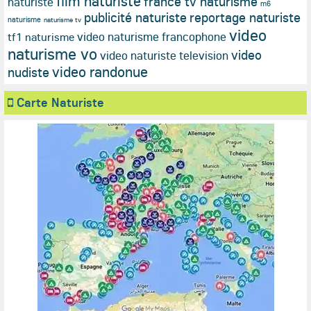
film naturiste
france tv naturisme
naturiste
m6
publicité naturiste
reportage naturiste
naturisme
naturisme tv
video
video naturisme francophone
tf1 naturisme
naturisme vo
video
video naturiste television
video randonue
nudiste
Carte Naturiste