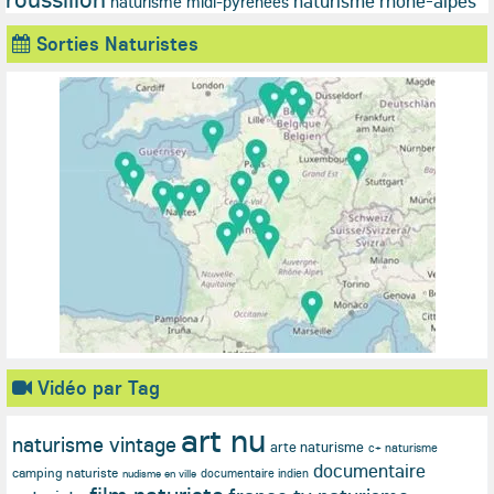
naturisme rhone-alpes
naturisme midi-pyrenees
Sorties Naturistes
Vidéo par Tag
art nu
naturisme vintage
arte naturisme
c+ naturisme
documentaire
camping naturiste
documentaire indien
nudisme en ville