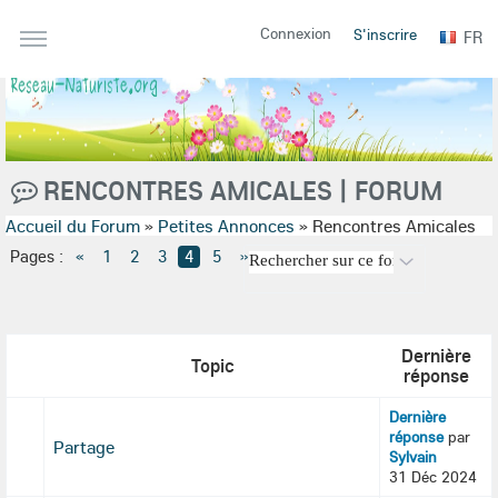
Connexion
S'inscrire
FR
RENCONTRES AMICALES | FORUM
Accueil du Forum
»
Petites Annonces
»
Rencontres Amicales
Pages :
«
1
2
3
4
5
»
Dernière
Topic
réponse
Dernière
réponse
par
Partage
Sylvain
31 Déc 2024