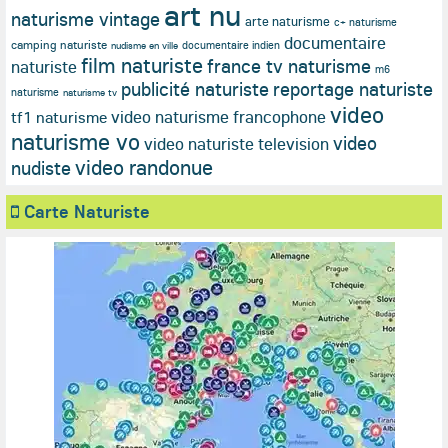
art nu
naturisme vintage
arte naturisme
c+ naturisme
documentaire
camping naturiste
documentaire indien
nudisme en ville
film naturiste
france tv naturisme
naturiste
m6
publicité naturiste
reportage naturiste
naturisme
naturisme tv
video
video naturisme francophone
tf1 naturisme
naturisme vo
video
video naturiste television
video randonue
nudiste
Carte Naturiste