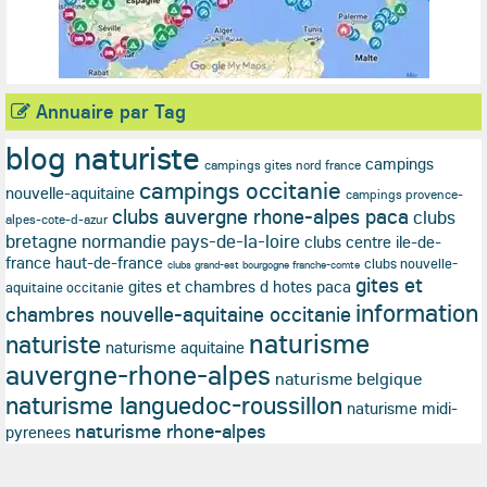
Annuaire par Tag
blog naturiste
campings
campings gites nord france
campings occitanie
nouvelle-aquitaine
campings provence-
clubs auvergne rhone-alpes paca
clubs
alpes-cote-d-azur
bretagne normandie pays-de-la-loire
clubs centre ile-de-
france haut-de-france
clubs nouvelle-
clubs grand-est bourgogne franche-comte
gites et
gites et chambres d hotes paca
aquitaine occitanie
information
chambres nouvelle-aquitaine occitanie
naturisme
naturiste
naturisme aquitaine
auvergne-rhone-alpes
naturisme belgique
naturisme languedoc-roussillon
naturisme midi-
naturisme rhone-alpes
pyrenees