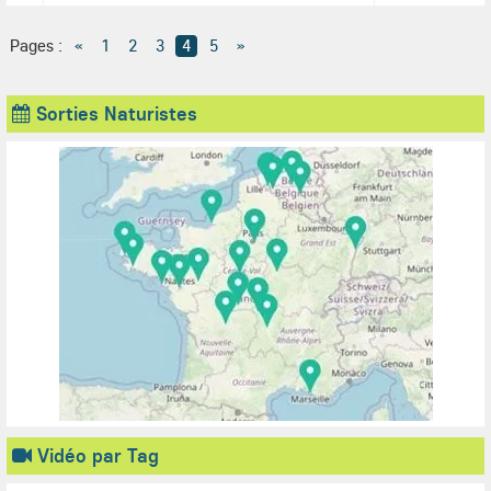
Pages :
«
1
2
3
4
5
»
Sorties Naturistes
Vidéo par Tag