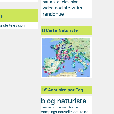
naturiste television
video
video nudiste
randonue
gs
riste television
Carte Naturiste
Annuaire par Tag
blog naturiste
campings gites nord france
campings nouvelle-aquitaine