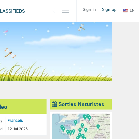
Sign In
Sign up
EN
LASSIFIEDS
Sorties Naturistes
deo
By
Francois
ed
12 Jul 2025