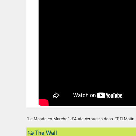
"Le Monde en Marche" d'Aude Vernuccio dans #RTLMatin 
The Wall