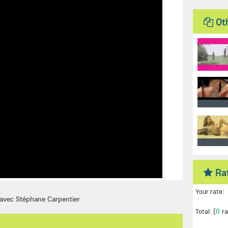
Ot
Ra
Your rate:
avec Stéphane Carpentier
(
0
ra
Total: