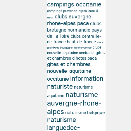
campings occitanie
campings provence-alpes-cote-d-
clubs auvergne
azur
rhone-alpes paca
clubs
bretagne normandie pays-
de-la-loire
clubs centre ile-
de-france haut-de-france
clubs
clubs
grand-est bourgogne franche-comte
gites
nouvelle-aquitaine occitanie
et chambres d hotes paca
gites et chambres
nouvelle-aquitaine
information
occitanie
naturiste
naturisme
naturisme
aquitaine
auvergne-rhone-
alpes
naturisme belgique
naturisme
languedoc-