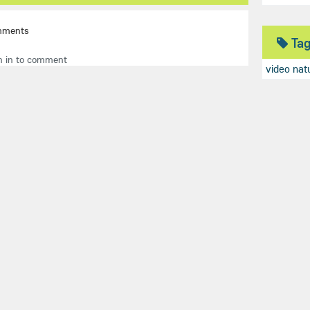
mments
Ta
n in to comment
video natu