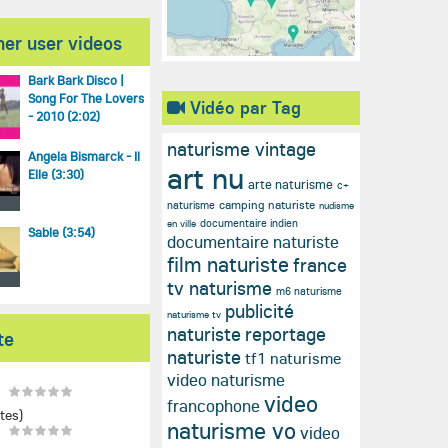
her user videos
Bark Bark Disco |
Song For The Lovers
Vidéo par Tag
- 2010 (2:02)
naturisme vintage
Angela Bismarck - Il
art nu
Elle (3:30)
arte naturisme
c+
camping naturiste
naturisme
nudisme
documentaire indien
en ville
Sable (3:54)
documentaire naturiste
film naturiste
france
tv naturisme
m6 naturisme
publicité
naturisme tv
naturiste
reportage
te
naturiste
tf1 naturisme
video naturisme
video
francophone
tes)
naturisme vo
video