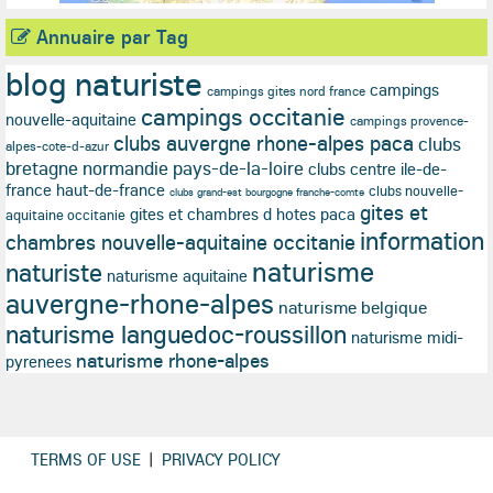
Annuaire par Tag
blog naturiste
campings
campings gites nord france
campings occitanie
nouvelle-aquitaine
campings provence-
clubs auvergne rhone-alpes paca
clubs
alpes-cote-d-azur
bretagne normandie pays-de-la-loire
clubs centre ile-de-
france haut-de-france
clubs nouvelle-
clubs grand-est bourgogne franche-comte
gites et
gites et chambres d hotes paca
aquitaine occitanie
information
chambres nouvelle-aquitaine occitanie
naturisme
naturiste
naturisme aquitaine
auvergne-rhone-alpes
naturisme belgique
naturisme languedoc-roussillon
naturisme midi-
naturisme rhone-alpes
pyrenees
TERMS OF USE
|
PRIVACY POLICY