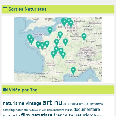
Sorties Naturistes
Vidéo par Tag
art nu
naturisme vintage
arte naturisme
c+ naturisme
documentaire
camping naturiste
documentaire indien
nudisme en ville
film naturiste
france tv naturisme
naturiste