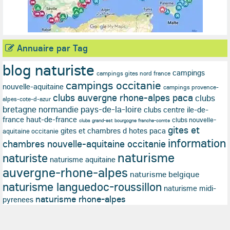
Annuaire par Tag
blog naturiste
campings
campings gites nord france
campings occitanie
nouvelle-aquitaine
campings provence-
clubs auvergne rhone-alpes paca
clubs
alpes-cote-d-azur
bretagne normandie pays-de-la-loire
clubs centre ile-de-
france haut-de-france
clubs nouvelle-
clubs grand-est bourgogne franche-comte
gites et
gites et chambres d hotes paca
aquitaine occitanie
information
chambres nouvelle-aquitaine occitanie
naturisme
naturiste
naturisme aquitaine
auvergne-rhone-alpes
naturisme belgique
naturisme languedoc-roussillon
naturisme midi-
naturisme rhone-alpes
pyrenees