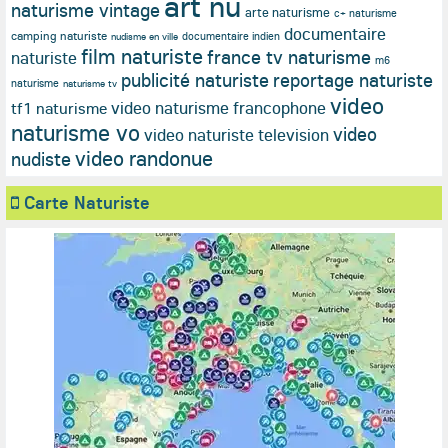
art nu
naturisme vintage
arte naturisme
c+ naturisme
documentaire
camping naturiste
documentaire indien
nudisme en ville
film naturiste
france tv naturisme
naturiste
m6
publicité naturiste
reportage naturiste
naturisme
naturisme tv
video
video naturisme francophone
tf1 naturisme
naturisme vo
video
video naturiste television
video randonue
nudiste
Carte Naturiste