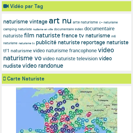
Vidéo par Tag
art nu
naturisme vintage
arte naturisme
c+ naturisme
documentaire
camping naturiste
documentaire indien
nudisme en ville
film naturiste
france tv naturisme
naturiste
m6
publicité naturiste
reportage naturiste
naturisme
naturisme tv
video
video naturisme francophone
tf1 naturisme
naturisme vo
video
video naturiste television
video randonue
nudiste
Carte Naturiste