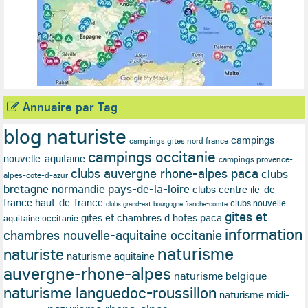
Annuaire par Tag
blog naturiste
campings
campings gites nord france
campings occitanie
nouvelle-aquitaine
campings provence-
clubs auvergne rhone-alpes paca
clubs
alpes-cote-d-azur
bretagne normandie pays-de-la-loire
clubs centre ile-de-
france haut-de-france
clubs nouvelle-
clubs grand-est bourgogne franche-comte
gites et
gites et chambres d hotes paca
aquitaine occitanie
information
chambres nouvelle-aquitaine occitanie
naturisme
naturiste
naturisme aquitaine
auvergne-rhone-alpes
naturisme belgique
naturisme languedoc-roussillon
naturisme midi-