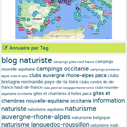
Annuaire par Tag
blog naturiste
campings
campings gites nord france
campings occitanie
nouvelle-aquitaine
campings provence-
clubs auvergne rhone-alpes paca
clubs
alpes-cote-d-azur
bretagne normandie pays-de-la-loire
clubs centre ile-de-
france haut-de-france
clubs nouvelle-
clubs grand-est bourgogne franche-comte
gites et
gites et chambres d hotes paca
aquitaine occitanie
information
chambres nouvelle-aquitaine occitanie
naturisme
naturiste
naturisme aquitaine
auvergne-rhone-alpes
naturisme belgique
naturisme languedoc-roussillon
naturisme midi-