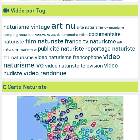
Vidéo par Tag
art nu
naturisme vintage
arte naturisme
c+ naturisme
documentaire
camping naturiste
documentaire indien
nudisme en ville
film naturiste
france tv naturisme
naturiste
m6
publicité naturiste
reportage naturiste
naturisme
naturisme tv
video
video naturisme francophone
tf1 naturisme
naturisme vo
video
video naturiste television
video randonue
nudiste
Carte Naturiste