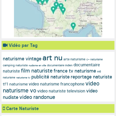
Vidéo par Tag
art nu
naturisme vintage
arte naturisme
c+ naturisme
documentaire
camping naturiste
documentaire indien
nudisme en ville
film naturiste
france tv naturisme
naturiste
m6
publicité naturiste
reportage naturiste
naturisme
naturisme tv
video
video naturisme francophone
tf1 naturisme
naturisme vo
video
video naturiste television
video randonue
nudiste
Carte Naturiste