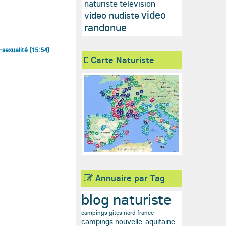
naturiste television
video
video nudiste
randonue
o-sexualité (15:54)
Carte Naturiste
Annuaire par Tag
blog naturiste
campings gites nord france
campings nouvelle-aquitaine