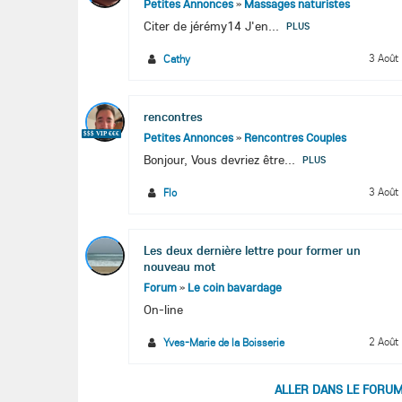
Petites Annonces
»
Massages naturistes
Citer de jérémy14 J'en...
PLUS
3 Août
Cathy
rencontres
$$$ VIP €€€
Petites Annonces
»
Rencontres Couples
Bonjour, Vous devriez être...
PLUS
3 Août
Flo
Les deux dernière lettre pour former un
nouveau mot
Forum
»
Le coin bavardage
On-line
2 Août
Yves-Marie de la Boisserie
ALLER DANS LE FORU