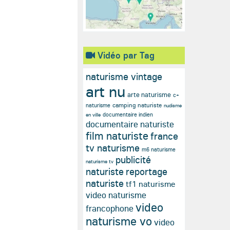
Vidéo par Tag
naturisme vintage
art nu
arte naturisme
c+
camping naturiste
naturisme
nudisme
documentaire indien
en ville
documentaire naturiste
film naturiste
france
tv naturisme
m6 naturisme
publicité
naturisme tv
naturiste
reportage
naturiste
tf1 naturisme
video naturisme
video
francophone
naturisme vo
video