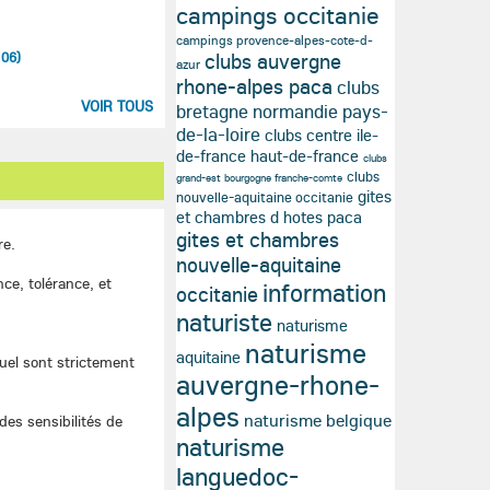
campings occitanie
campings provence-alpes-cote-d-
:06)
clubs auvergne
azur
rhone-alpes paca
clubs
VOIR TOUS
bretagne normandie pays-
de-la-loire
clubs centre ile-
de-france haut-de-france
clubs
clubs
grand-est bourgogne franche-comte
gites
nouvelle-aquitaine occitanie
et chambres d hotes paca
gites et chambres
re.
nouvelle-aquitaine
nce, tolérance, et
information
occitanie
naturiste
naturisme
naturisme
aquitaine
xuel sont strictement
auvergne-rhone-
alpes
naturisme belgique
des sensibilités de
naturisme
languedoc-