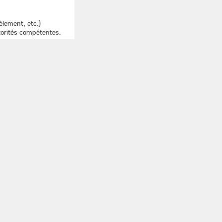
cèlement, etc.)
torités compétentes.