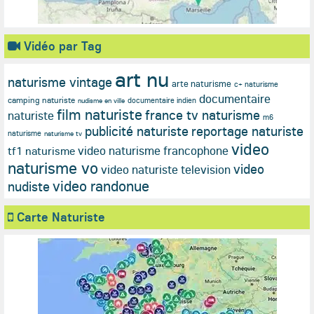
Vidéo par Tag
art nu
naturisme vintage
arte naturisme
c+ naturisme
documentaire
camping naturiste
documentaire indien
nudisme en ville
film naturiste
france tv naturisme
naturiste
m6
publicité naturiste
reportage naturiste
naturisme
naturisme tv
video
video naturisme francophone
tf1 naturisme
naturisme vo
video
video naturiste television
video randonue
nudiste
Carte Naturiste