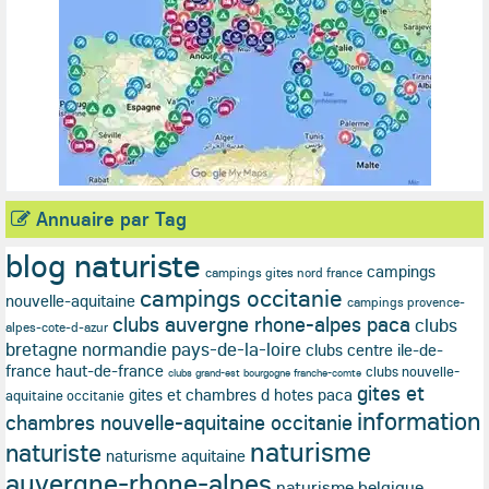
Annuaire par Tag
blog naturiste
campings
campings gites nord france
campings occitanie
nouvelle-aquitaine
campings provence-
clubs auvergne rhone-alpes paca
clubs
alpes-cote-d-azur
bretagne normandie pays-de-la-loire
clubs centre ile-de-
france haut-de-france
clubs nouvelle-
clubs grand-est bourgogne franche-comte
gites et
gites et chambres d hotes paca
aquitaine occitanie
information
chambres nouvelle-aquitaine occitanie
naturisme
naturiste
naturisme aquitaine
auvergne-rhone-alpes
naturisme belgique