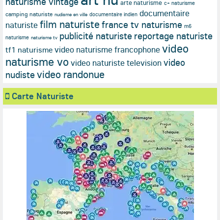
naturisme vintage
arte naturisme
c+ naturisme
documentaire
camping naturiste
documentaire indien
nudisme en ville
film naturiste
france tv naturisme
naturiste
m6
publicité naturiste
reportage naturiste
naturisme
naturisme tv
video
video naturisme francophone
tf1 naturisme
naturisme vo
video
video naturiste television
video randonue
nudiste
Carte Naturiste