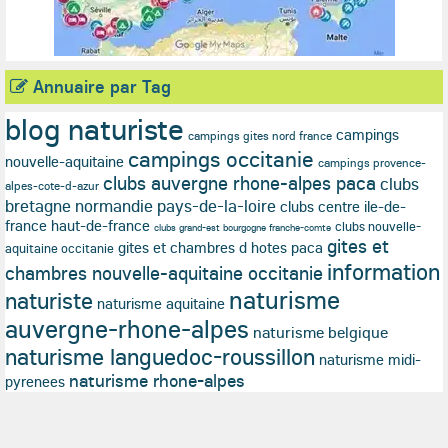
Annuaire par Tag
blog naturiste
campings
campings gites nord france
campings occitanie
nouvelle-aquitaine
campings provence-
clubs auvergne rhone-alpes paca
clubs
alpes-cote-d-azur
bretagne normandie pays-de-la-loire
clubs centre ile-de-
france haut-de-france
clubs nouvelle-
clubs grand-est bourgogne franche-comte
gites et
gites et chambres d hotes paca
aquitaine occitanie
information
chambres nouvelle-aquitaine occitanie
naturisme
naturiste
naturisme aquitaine
auvergne-rhone-alpes
naturisme belgique
naturisme languedoc-roussillon
naturisme midi-
naturisme rhone-alpes
pyrenees