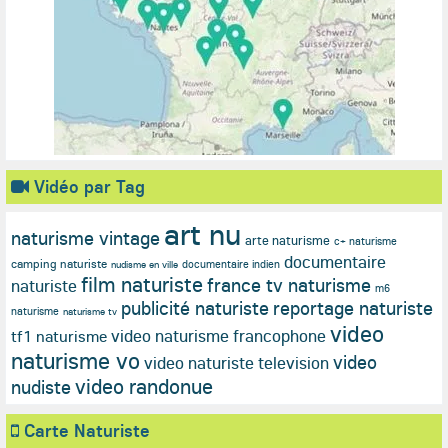
Vidéo par Tag
art nu
naturisme vintage
arte naturisme
c+ naturisme
documentaire
camping naturiste
documentaire indien
nudisme en ville
film naturiste
france tv naturisme
naturiste
m6
publicité naturiste
reportage naturiste
naturisme
naturisme tv
video
video naturisme francophone
tf1 naturisme
naturisme vo
video
video naturiste television
video randonue
nudiste
Carte Naturiste