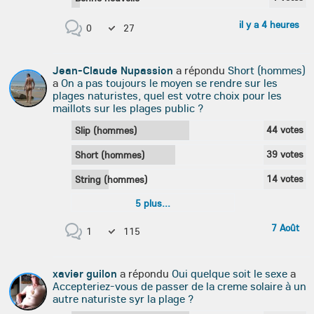
il y a 4 heures
0
27
Jean-Claude Nupassion
a répondu
Short (hommes)
a
On a pas toujours le moyen se rendre sur les
plages naturistes, quel est votre choix pour les
maillots sur les plages public ?
44
votes
Slip (hommes)
39
votes
Short (hommes)
14
votes
String (hommes)
5
plus...
7 Août
1
115
xavier guilon
a répondu
Oui quelque soit le sexe
a
Accepteriez-vous de passer de la creme solaire à un
autre naturiste syr la plage ?