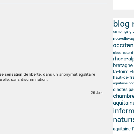
blog 
campings git
nouvelle-aq
occitan
alpes-cote-d
rhone-al
bretagne
la-loire
cl
se sensation de liberté, dans un anonymat égalitaire
haut-de-fr
relle, sans discrimination.
aquitaine occ
d hotes p
26 Juin
chambre
aquitain
inform
naturi
aquitaine