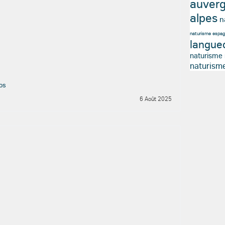
auver
alpes
n
naturisme espa
langue
naturisme
naturism
os
6 Août 2025