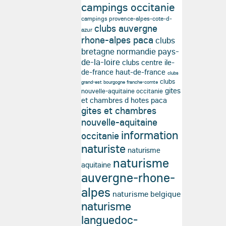
campings occitanie
campings provence-alpes-cote-d-
clubs auvergne
azur
rhone-alpes paca
clubs
bretagne normandie pays-
de-la-loire
clubs centre ile-
de-france haut-de-france
clubs
clubs
grand-est bourgogne franche-comte
gites
nouvelle-aquitaine occitanie
et chambres d hotes paca
gites et chambres
nouvelle-aquitaine
information
occitanie
naturiste
naturisme
naturisme
aquitaine
auvergne-rhone-
alpes
naturisme belgique
naturisme
languedoc-