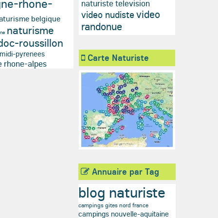
gne-rhone-
naturiste television
video
video nudiste
aturisme belgique
randonue
naturisme
gne
doc-roussillon
 midi-pyrenees
Carte Naturiste
e rhone-alpes
Annuaire par Tag
blog naturiste
campings gites nord france
campings nouvelle-aquitaine