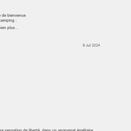
de de bienvenue
 camping :
ien plus...
8 Juil 2024
se sensation de liberté, dans un anonymat égalitaire