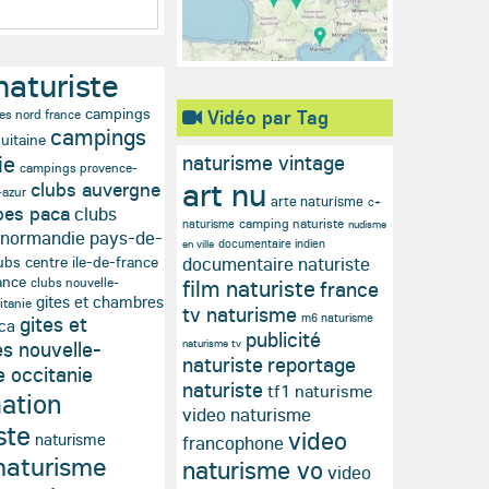
naturiste
campings
Vidéo par Tag
es nord france
campings
uitaine
naturisme vintage
ie
campings provence-
art nu
clubs auvergne
-azur
arte naturisme
c+
pes paca
clubs
camping naturiste
naturisme
nudisme
 normandie pays-de-
documentaire indien
en ville
documentaire naturiste
ubs centre ile-de-france
ance
film naturiste
clubs nouvelle-
france
gites et chambres
itanie
tv naturisme
m6 naturisme
gites et
aca
publicité
naturisme tv
s nouvelle-
naturiste
reportage
e occitanie
naturiste
tf1 naturisme
ation
video naturisme
ste
video
naturisme
francophone
naturisme
naturisme vo
video