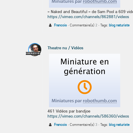
« Naked and Beautiful » de Sam Pool a 609 vid
https://vimeo.com/channels/862881/videos
Francois
·
Commentaire(s)
2
·
Tags:
blog naturiste
Theatre nu / Vidéos
MODÉRATEUR
461 Vidéos
par bandjoe
https://vimeo.com/channels/586360/videos
Francois
·
Commentaire(s)
3
·
Tags:
blog naturiste