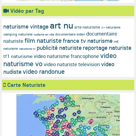
Vidéo par Tag
art nu
naturisme vintage
arte naturisme
c+ naturisme
documentaire
camping naturiste
documentaire indien
nudisme en ville
film naturiste
france tv naturisme
naturiste
m6
publicité naturiste
reportage naturiste
naturisme
naturisme tv
video
video naturisme francophone
tf1 naturisme
naturisme vo
video
video naturiste television
video randonue
nudiste
Carte Naturiste