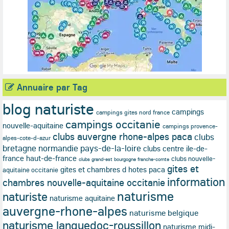
Annuaire par Tag
blog naturiste
campings
campings gites nord france
campings occitanie
nouvelle-aquitaine
campings provence-
clubs auvergne rhone-alpes paca
clubs
alpes-cote-d-azur
bretagne normandie pays-de-la-loire
clubs centre ile-de-
france haut-de-france
clubs nouvelle-
clubs grand-est bourgogne franche-comte
gites et
gites et chambres d hotes paca
aquitaine occitanie
information
chambres nouvelle-aquitaine occitanie
naturisme
naturiste
naturisme aquitaine
auvergne-rhone-alpes
naturisme belgique
naturisme languedoc-roussillon
naturisme midi-