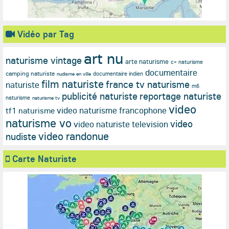
Vidéo par Tag
art nu
naturisme vintage
arte naturisme
c+ naturisme
documentaire
camping naturiste
documentaire indien
nudisme en ville
film naturiste
france tv naturisme
naturiste
m6
publicité naturiste
reportage naturiste
naturisme
naturisme tv
video
video naturisme francophone
tf1 naturisme
naturisme vo
video
video naturiste television
video randonue
nudiste
Carte Naturiste