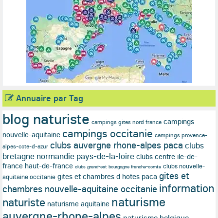
Annuaire par Tag
blog naturiste
campings
campings gites nord france
campings occitanie
nouvelle-aquitaine
campings provence-
clubs auvergne rhone-alpes paca
clubs
alpes-cote-d-azur
bretagne normandie pays-de-la-loire
clubs centre ile-de-
france haut-de-france
clubs nouvelle-
clubs grand-est bourgogne franche-comte
gites et
gites et chambres d hotes paca
aquitaine occitanie
information
chambres nouvelle-aquitaine occitanie
naturisme
naturiste
naturisme aquitaine
auvergne-rhone-alpes
naturisme belgique