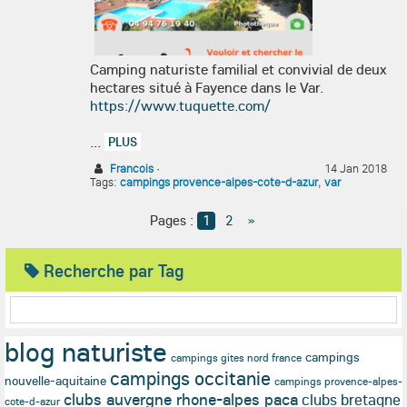
Camping naturiste familial et convivial de deux
hectares situé à Fayence dans le Var.
https://www.tuquette.com/
...
PLUS
Francois
·
14 Jan 2018
Tags:
campings provence-alpes-cote-d-azur
,
var
Pages :
1
2
»
Recherche par Tag
blog naturiste
campings
campings gites nord france
campings occitanie
nouvelle-aquitaine
campings provence-alpes-
clubs auvergne rhone-alpes paca
clubs bretagne
cote-d-azur