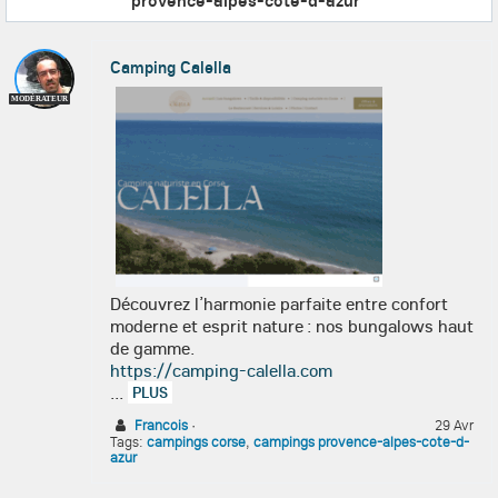
provence-alpes-cote-d-azur
"
Camping Calella
MODÉRATEUR
Découvrez l’harmonie parfaite entre confort
moderne et esprit nature : nos bungalows haut
de gamme.
https://camping-calella.com
...
PLUS
Francois
·
29 Avr
Tags:
campings corse
,
campings provence-alpes-cote-d-
azur