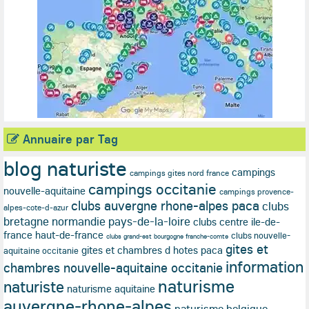
Annuaire par Tag
blog naturiste
campings
campings gites nord france
campings occitanie
nouvelle-aquitaine
campings provence-
clubs auvergne rhone-alpes paca
clubs
alpes-cote-d-azur
bretagne normandie pays-de-la-loire
clubs centre ile-de-
france haut-de-france
clubs nouvelle-
clubs grand-est bourgogne franche-comte
gites et
gites et chambres d hotes paca
aquitaine occitanie
information
chambres nouvelle-aquitaine occitanie
naturisme
naturiste
naturisme aquitaine
auvergne-rhone-alpes
naturisme belgique