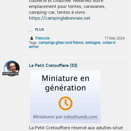
couverte et chauffée. Réservez votre
emplacement pour tentes, caravanes,
camping-car, tentes à vivre.
https://campinglabonnaie.net
...
PLUS
Francois
·
17 Mai 2024
Tags:
campings gites nord france
,
bretagne
,
cotes-d
armor
La Petit Cretouffiere (53)
MODÉRATEUR
La Petit Cretouffiere
réservé aux adultes situé