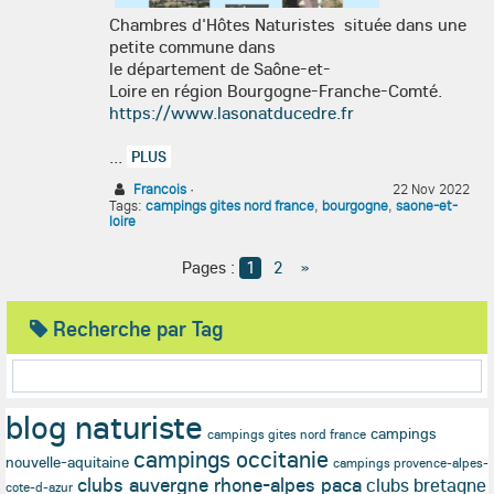
Chambres d'Hôtes Naturistes située dans une
petite commune dans
le département de Saône-et-
Loire en région Bourgogne-Franche-Comté.
https://www.lasonatducedre.fr
...
PLUS
Francois
·
22 Nov 2022
Tags:
campings gites nord france
,
bourgogne
,
saone-et-
loire
Pages :
1
2
»
Recherche par Tag
blog naturiste
campings
campings gites nord france
campings occitanie
nouvelle-aquitaine
campings provence-alpes-
clubs auvergne rhone-alpes paca
clubs bretagne
cote-d-azur