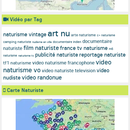
Vidéo par Tag
art nu
naturisme vintage
arte naturisme
c+ naturisme
documentaire
camping naturiste
documentaire indien
nudisme en ville
film naturiste
france tv naturisme
naturiste
m6
publicité naturiste
reportage naturiste
naturisme
naturisme tv
video
video naturisme francophone
tf1 naturisme
naturisme vo
video
video naturiste television
video randonue
nudiste
Carte Naturiste