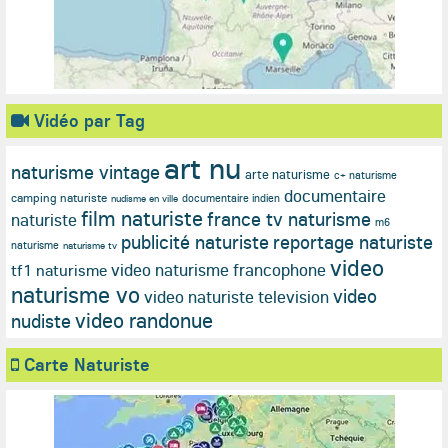
Vidéo par Tag
art nu
naturisme vintage
arte naturisme
c+ naturisme
documentaire
camping naturiste
documentaire indien
nudisme en ville
film naturiste
france tv naturisme
naturiste
m6
publicité naturiste
reportage naturiste
naturisme
naturisme tv
video
video naturisme francophone
tf1 naturisme
naturisme vo
video
video naturiste television
video randonue
nudiste
Carte Naturiste