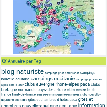
Annuaire par Tag
blog naturiste
campings
campings gites nord france
campings occitanie
nouvelle-aquitaine
campings provence-
clubs auvergne rhone-alpes paca
clubs
alpes-cote-d-azur
bretagne normandie pays-de-la-loire
clubs centre ile-de-
france haut-de-france
clubs nouvelle-
clubs grand-est bourgogne franche-comte
gites et
gites et chambres d hotes paca
aquitaine occitanie
information
chambres nouvelle-aquitaine occitanie