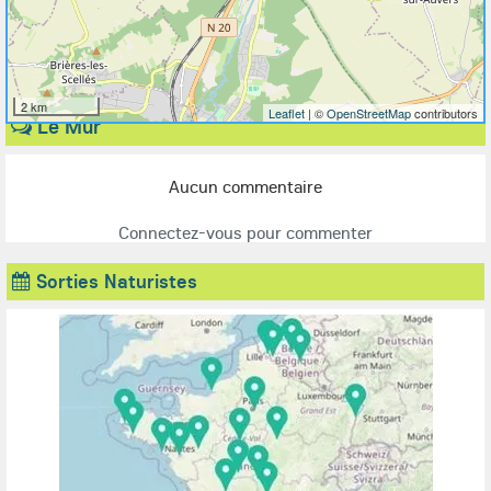
2 km
Leaflet
| ©
OpenStreetMap
contributors
Le Mur
Aucun commentaire
Connectez-vous pour commenter
Sorties Naturistes