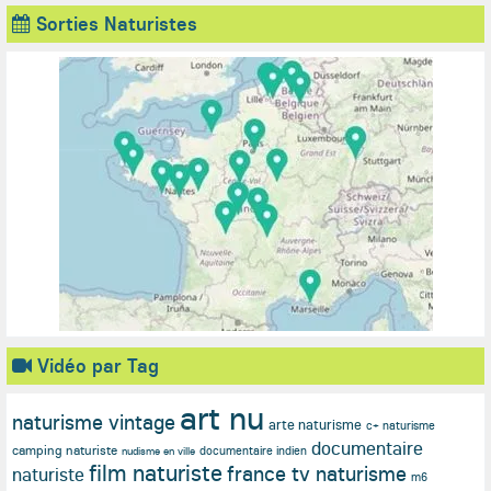
Sorties Naturistes
Vidéo par Tag
art nu
naturisme vintage
arte naturisme
c+ naturisme
documentaire
camping naturiste
documentaire indien
nudisme en ville
film naturiste
france tv naturisme
naturiste
m6