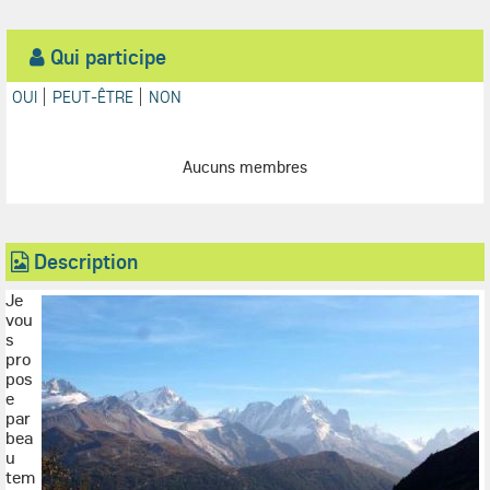
Qui participe
OUI
PEUT-ÊTRE
NON
Aucuns membres
Description
Je
vou
s
pro
pos
e
par
bea
u
tem