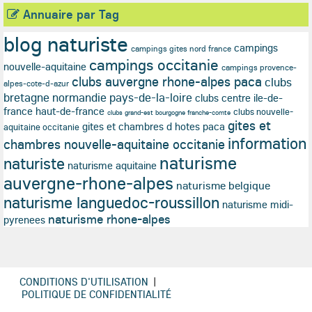
Annuaire par Tag
blog naturiste
campings
campings gites nord france
campings occitanie
nouvelle-aquitaine
campings provence-
clubs auvergne rhone-alpes paca
clubs
alpes-cote-d-azur
bretagne normandie pays-de-la-loire
clubs centre ile-de-
france haut-de-france
clubs nouvelle-
clubs grand-est bourgogne franche-comte
gites et
gites et chambres d hotes paca
aquitaine occitanie
information
chambres nouvelle-aquitaine occitanie
naturisme
naturiste
naturisme aquitaine
auvergne-rhone-alpes
naturisme belgique
naturisme languedoc-roussillon
naturisme midi-
naturisme rhone-alpes
pyrenees
CONDITIONS D'UTILISATION
|
POLITIQUE DE CONFIDENTIALITÉ