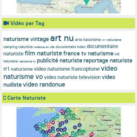
Vidéo par Tag
art nu
naturisme vintage
arte naturisme
c+ naturisme
documentaire
camping naturiste
documentaire indien
nudisme en ville
film naturiste
france tv naturisme
naturiste
m6
publicité naturiste
reportage naturiste
naturisme
naturisme tv
video
video naturisme francophone
tf1 naturisme
naturisme vo
video
video naturiste television
video randonue
nudiste
Carte Naturiste