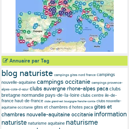
Annuaire par Tag
blog naturiste
campings
campings gites nord france
campings occitanie
nouvelle-aquitaine
campings provence-
clubs auvergne rhone-alpes paca
clubs
alpes-cote-d-azur
bretagne normandie pays-de-la-loire
clubs centre ile-de-
france haut-de-france
clubs nouvelle-
clubs grand-est bourgogne franche-comte
gites et
gites et chambres d hotes paca
aquitaine occitanie
information
chambres nouvelle-aquitaine occitanie
naturisme
naturiste
naturisme aquitaine