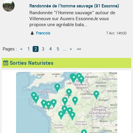
Randonnée de l’homme sauvage (91 Essonne)
Randonnée "l’Homme sauvage" autour de
Villeneuve sur Auvers EssonneJe vous
propose une agréable bala...
Francois
7 Avr, 14h00
Pages :
«
1
2
3
4
5
...
»
»»
Sorties Naturistes