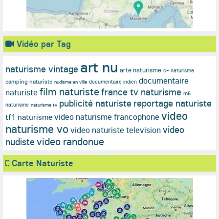
Vidéo par Tag
art nu
naturisme vintage
arte naturisme
c+ naturisme
documentaire
camping naturiste
documentaire indien
nudisme en ville
film naturiste
france tv naturisme
naturiste
m6
publicité naturiste
reportage naturiste
naturisme
naturisme tv
video
video naturisme francophone
tf1 naturisme
naturisme vo
video
video naturiste television
video randonue
nudiste
Carte Naturiste