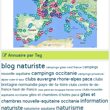
Annuaire par Tag
blog naturiste
campings
campings gites nord france
campings occitanie
nouvelle-aquitaine
campings provence-
clubs auvergne rhone-alpes paca
clubs
alpes-cote-d-azur
bretagne normandie pays-de-la-loire
clubs centre ile-de-
france haut-de-france
clubs nouvelle-
clubs grand-est bourgogne franche-comte
gites et
gites et chambres d hotes paca
aquitaine occitanie
information
chambres nouvelle-aquitaine occitanie
naturisme
naturiste
naturisme aquitaine