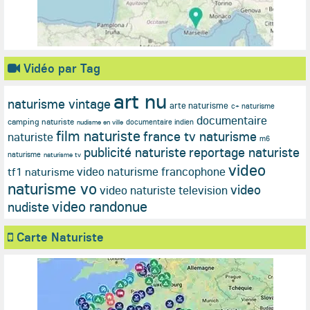
Vidéo par Tag
art nu
naturisme vintage
arte naturisme
c+ naturisme
documentaire
camping naturiste
documentaire indien
nudisme en ville
film naturiste
france tv naturisme
naturiste
m6
publicité naturiste
reportage naturiste
naturisme
naturisme tv
video
video naturisme francophone
tf1 naturisme
naturisme vo
video
video naturiste television
video randonue
nudiste
Carte Naturiste