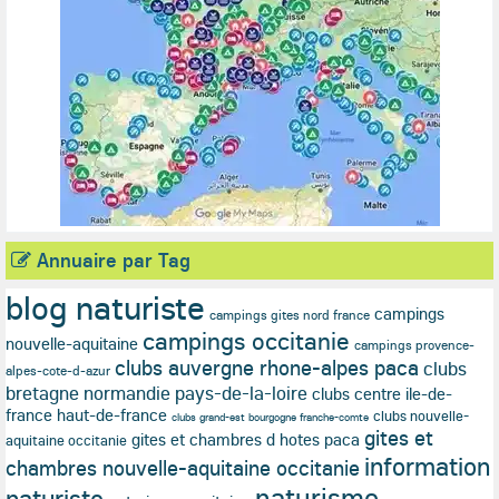
Annuaire par Tag
blog naturiste
campings
campings gites nord france
campings occitanie
nouvelle-aquitaine
campings provence-
clubs auvergne rhone-alpes paca
clubs
alpes-cote-d-azur
bretagne normandie pays-de-la-loire
clubs centre ile-de-
france haut-de-france
clubs nouvelle-
clubs grand-est bourgogne franche-comte
gites et
gites et chambres d hotes paca
aquitaine occitanie
information
chambres nouvelle-aquitaine occitanie
naturisme
naturiste