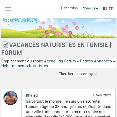
Connexion
S'inscrire
FR
VACANCES NATURISTES EN TUNISIE |
FORUM
Emplacement du topic:
Accueil du Forum
»
Petites Annonces
»
Hébergements Naturistes
Khaled
4 Nov 2022
Salut tout le monde , je suis un naturiste
tunisien âgé de 38 ans , je suis et j'habite dans
une ville tunisienne sur la méditerranée qui
s'appelle "Mahdia" (à 200 km sud de la capital