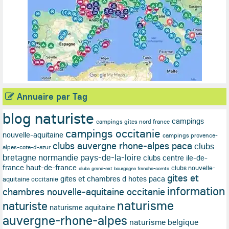
Annuaire par Tag
blog naturiste
campings
campings gites nord france
campings occitanie
nouvelle-aquitaine
campings provence-
clubs auvergne rhone-alpes paca
clubs
alpes-cote-d-azur
bretagne normandie pays-de-la-loire
clubs centre ile-de-
france haut-de-france
clubs nouvelle-
clubs grand-est bourgogne franche-comte
gites et
gites et chambres d hotes paca
aquitaine occitanie
information
chambres nouvelle-aquitaine occitanie
naturisme
naturiste
naturisme aquitaine
auvergne-rhone-alpes
naturisme belgique