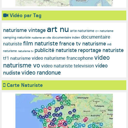
Vidéo par Tag
art nu
naturisme vintage
arte naturisme
c+ naturisme
documentaire
camping naturiste
documentaire indien
nudisme en ville
film naturiste
france tv naturisme
naturiste
m6
publicité naturiste
reportage naturiste
naturisme
naturisme tv
video
video naturisme francophone
tf1 naturisme
naturisme vo
video
video naturiste television
video randonue
nudiste
Carte Naturiste