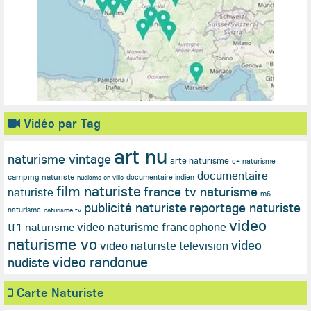
Vidéo par Tag
art nu
naturisme vintage
arte naturisme
c+ naturisme
documentaire
camping naturiste
documentaire indien
nudisme en ville
film naturiste
france tv naturisme
naturiste
m6
publicité naturiste
reportage naturiste
naturisme
naturisme tv
video
video naturisme francophone
tf1 naturisme
naturisme vo
video
video naturiste television
video randonue
nudiste
Carte Naturiste