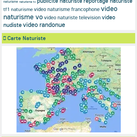
publicité naturiste
reportage naturiste
naturisme
naturisme tv
video
video naturisme francophone
tf1 naturisme
naturisme vo
video
video naturiste television
video randonue
nudiste
Carte Naturiste