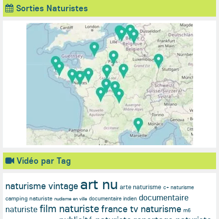
Sorties Naturistes
Vidéo par Tag
art nu
naturisme vintage
arte naturisme
c+ naturisme
documentaire
camping naturiste
documentaire indien
nudisme en ville
film naturiste
france tv naturisme
naturiste
m6