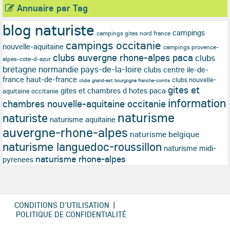
Annuaire par Tag
blog naturiste
campings
campings gites nord france
campings occitanie
nouvelle-aquitaine
campings provence-
clubs auvergne rhone-alpes paca
clubs
alpes-cote-d-azur
bretagne normandie pays-de-la-loire
clubs centre ile-de-
france haut-de-france
clubs nouvelle-
clubs grand-est bourgogne franche-comte
gites et
gites et chambres d hotes paca
aquitaine occitanie
information
chambres nouvelle-aquitaine occitanie
naturisme
naturiste
naturisme aquitaine
auvergne-rhone-alpes
naturisme belgique
naturisme languedoc-roussillon
naturisme midi-
naturisme rhone-alpes
pyrenees
CONDITIONS D'UTILISATION
|
POLITIQUE DE CONFIDENTIALITÉ