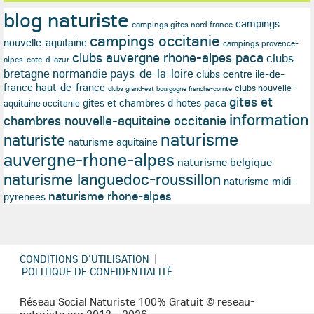
blog naturiste
campings
campings gites nord france
campings occitanie
nouvelle-aquitaine
campings provence-
clubs auvergne rhone-alpes paca
clubs
alpes-cote-d-azur
bretagne normandie pays-de-la-loire
clubs centre ile-de-
france haut-de-france
clubs nouvelle-
clubs grand-est bourgogne franche-comte
gites et
gites et chambres d hotes paca
aquitaine occitanie
information
chambres nouvelle-aquitaine occitanie
naturisme
naturiste
naturisme aquitaine
auvergne-rhone-alpes
naturisme belgique
naturisme languedoc-roussillon
naturisme midi-
naturisme rhone-alpes
pyrenees
CONDITIONS D'UTILISATION
|
POLITIQUE DE CONFIDENTIALITÉ
Réseau Social Naturiste 100% Gratuit © reseau-