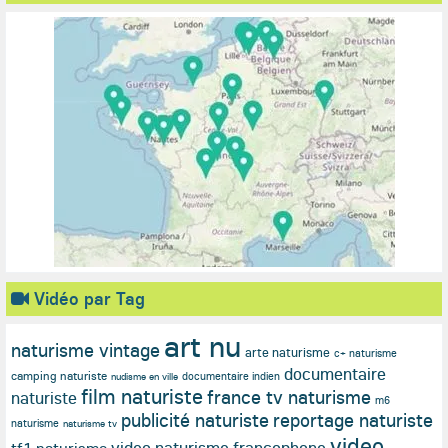
Vidéo par Tag
art nu
naturisme vintage
arte naturisme
c+ naturisme
documentaire
camping naturiste
documentaire indien
nudisme en ville
film naturiste
france tv naturisme
naturiste
m6
publicité naturiste
reportage naturiste
naturisme
naturisme tv
video
video naturisme francophone