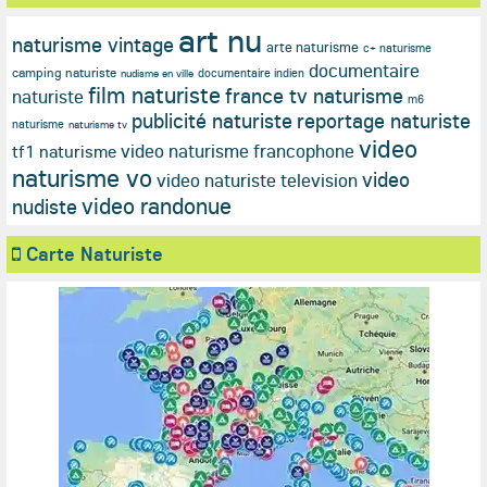
art nu
naturisme vintage
arte naturisme
c+ naturisme
documentaire
camping naturiste
documentaire indien
nudisme en ville
film naturiste
france tv naturisme
naturiste
m6
publicité naturiste
reportage naturiste
naturisme
naturisme tv
video
video naturisme francophone
tf1 naturisme
naturisme vo
video
video naturiste television
video randonue
nudiste
Carte Naturiste