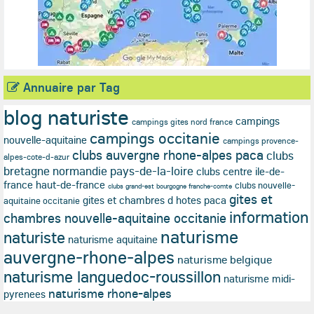
Annuaire par Tag
blog naturiste
campings
campings gites nord france
campings occitanie
nouvelle-aquitaine
campings provence-
clubs auvergne rhone-alpes paca
clubs
alpes-cote-d-azur
bretagne normandie pays-de-la-loire
clubs centre ile-de-
france haut-de-france
clubs nouvelle-
clubs grand-est bourgogne franche-comte
gites et
gites et chambres d hotes paca
aquitaine occitanie
information
chambres nouvelle-aquitaine occitanie
naturisme
naturiste
naturisme aquitaine
auvergne-rhone-alpes
naturisme belgique
naturisme languedoc-roussillon
naturisme midi-
naturisme rhone-alpes
pyrenees