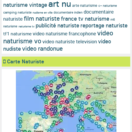
art nu
naturisme vintage
arte naturisme
c+ naturisme
documentaire
camping naturiste
documentaire indien
nudisme en ville
film naturiste
france tv naturisme
naturiste
m6
publicité naturiste
reportage naturiste
naturisme
naturisme tv
video
video naturisme francophone
tf1 naturisme
naturisme vo
video
video naturiste television
video randonue
nudiste
Carte Naturiste