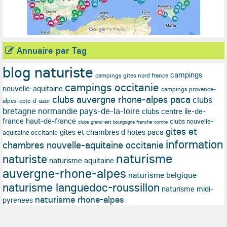
Annuaire par Tag
blog naturiste
campings
campings gites nord france
campings occitanie
nouvelle-aquitaine
campings provence-
clubs auvergne rhone-alpes paca
clubs
alpes-cote-d-azur
bretagne normandie pays-de-la-loire
clubs centre ile-de-
france haut-de-france
clubs nouvelle-
clubs grand-est bourgogne franche-comte
gites et
gites et chambres d hotes paca
aquitaine occitanie
information
chambres nouvelle-aquitaine occitanie
naturisme
naturiste
naturisme aquitaine
auvergne-rhone-alpes
naturisme belgique
naturisme languedoc-roussillon
naturisme midi-
naturisme rhone-alpes
pyrenees