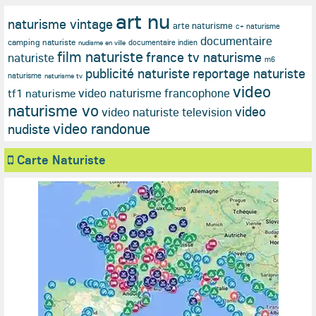
art nu
naturisme vintage
arte naturisme
c+ naturisme
documentaire
camping naturiste
documentaire indien
nudisme en ville
film naturiste
france tv naturisme
naturiste
m6
publicité naturiste
reportage naturiste
naturisme
naturisme tv
video
video naturisme francophone
tf1 naturisme
naturisme vo
video
video naturiste television
video randonue
nudiste
Carte Naturiste