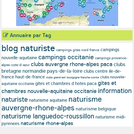
Annuaire par Tag
blog naturiste
campings
campings gites nord france
campings occitanie
nouvelle-aquitaine
campings provence-
clubs auvergne rhone-alpes paca
clubs
alpes-cote-d-azur
bretagne normandie pays-de-la-loire
clubs centre ile-de-
france haut-de-france
clubs nouvelle-
clubs grand-est bourgogne franche-comte
gites et
gites et chambres d hotes paca
aquitaine occitanie
information
chambres nouvelle-aquitaine occitanie
naturisme
naturiste
naturisme aquitaine
auvergne-rhone-alpes
naturisme belgique
naturisme languedoc-roussillon
naturisme midi-
naturisme rhone-alpes
pyrenees