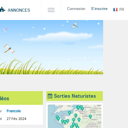
Connexion
S'inscrire
FR
ANNONCES
Sorties Naturistes
déos
ar
Francois
té
27 Fév 2024