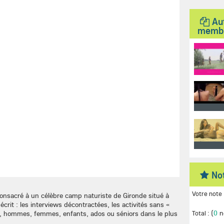
Au
memb
No
Votre note 
t consacré à un célèbre camp naturiste de Gironde situé à
crit : les interviews décontractées, les activités sans «
(
0
n
s, hommes, femmes, enfants, ados ou séniors dans le plus
Total :