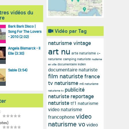
tres vidéos du
re
Bark Bark Disco |
Vidéo par Tag
Song For The Lovers
- 2010 (2:02)
naturisme vintage
art nu
Angela Bismarck - Il
arte naturisme
Elle (3:30)
c+
camping naturiste
naturisme
nudisme
documentaire indien
en ville
documentaire naturiste
Sable (3:54)
film naturiste
france
tv naturisme
m6 naturisme
publicité
naturisme tv
naturiste
reportage
ter
naturiste
tf1 naturisme
video naturisme
:
video
francophone
naturisme vo
otes)
video