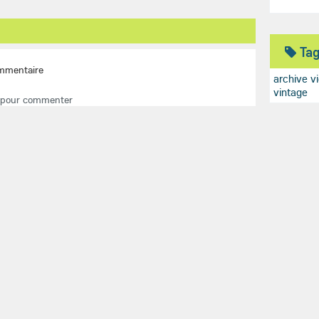
Ta
mmentaire
archive v
vintage
 pour commenter