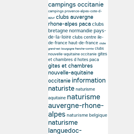
campings occitanie
campings provence-alpes-cote-d-
clubs auvergne
azur
rhone-alpes paca
clubs
bretagne normandie pays-
de-la-loire
clubs centre ile-
de-france haut-de-france
clubs
clubs
grand-est bourgogne franche-comte
gites
nouvelle-aquitaine occitanie
et chambres d hotes paca
gites et chambres
nouvelle-aquitaine
information
occitanie
naturiste
naturisme
naturisme
aquitaine
auvergne-rhone-
alpes
naturisme belgique
naturisme
languedoc-