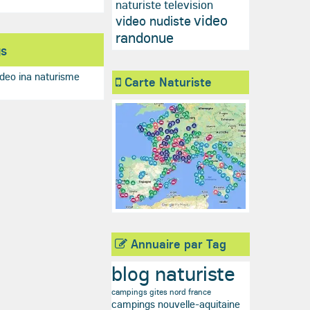
naturiste television
video
video nudiste
randonue
gs
ideo ina
naturisme
Carte Naturiste
Annuaire par Tag
blog naturiste
campings gites nord france
campings nouvelle-aquitaine