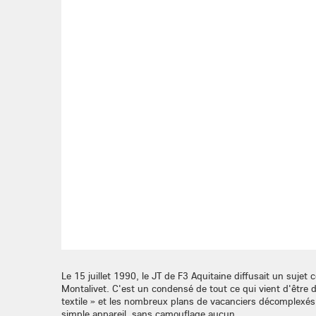
Le 15 juillet 1990, le JT de F3 Aquitaine diffusait un suje
Montalivet. C'est un condensé de tout ce qui vient d'être dé
textile » et les nombreux plans de vacanciers décomplexé
simple appareil, sans camouflage aucun.