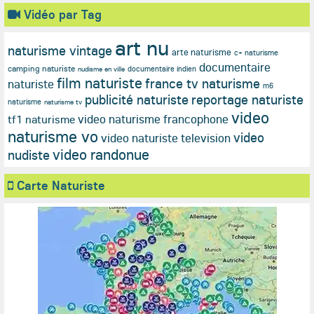
Vidéo par Tag
art nu
naturisme vintage
arte naturisme
c+ naturisme
documentaire
camping naturiste
documentaire indien
nudisme en ville
film naturiste
france tv naturisme
naturiste
m6
publicité naturiste
reportage naturiste
naturisme
naturisme tv
video
video naturisme francophone
tf1 naturisme
naturisme vo
video
video naturiste television
video randonue
nudiste
Carte Naturiste