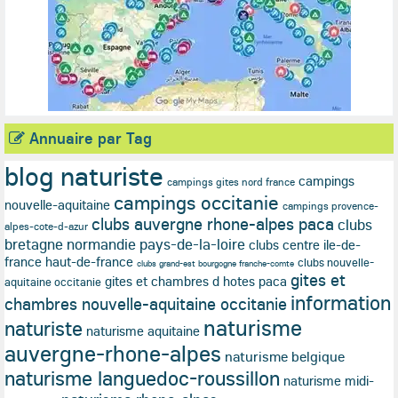
Annuaire par Tag
blog naturiste
campings
campings gites nord france
campings occitanie
nouvelle-aquitaine
campings provence-
clubs auvergne rhone-alpes paca
clubs
alpes-cote-d-azur
bretagne normandie pays-de-la-loire
clubs centre ile-de-
france haut-de-france
clubs nouvelle-
clubs grand-est bourgogne franche-comte
gites et
gites et chambres d hotes paca
aquitaine occitanie
information
chambres nouvelle-aquitaine occitanie
naturisme
naturiste
naturisme aquitaine
auvergne-rhone-alpes
naturisme belgique
naturisme languedoc-roussillon
naturisme midi-