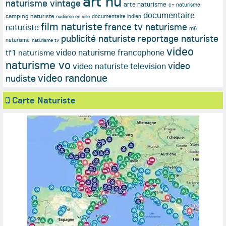
art nu
naturisme vintage
arte naturisme
c+ naturisme
documentaire
camping naturiste
documentaire indien
nudisme en ville
film naturiste
france tv naturisme
naturiste
m6
publicité naturiste
reportage naturiste
naturisme
naturisme tv
video
video naturisme francophone
tf1 naturisme
naturisme vo
video
video naturiste television
video randonue
nudiste
Carte Naturiste