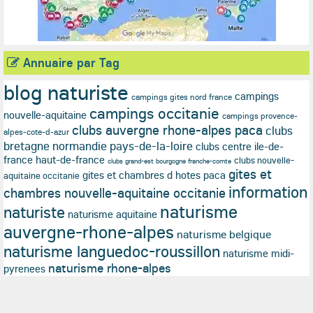
Annuaire par Tag
blog naturiste
campings
campings gites nord france
campings occitanie
nouvelle-aquitaine
campings provence-
clubs auvergne rhone-alpes paca
clubs
alpes-cote-d-azur
bretagne normandie pays-de-la-loire
clubs centre ile-de-
france haut-de-france
clubs nouvelle-
clubs grand-est bourgogne franche-comte
gites et
gites et chambres d hotes paca
aquitaine occitanie
information
chambres nouvelle-aquitaine occitanie
naturisme
naturiste
naturisme aquitaine
auvergne-rhone-alpes
naturisme belgique
naturisme languedoc-roussillon
naturisme midi-
naturisme rhone-alpes
pyrenees