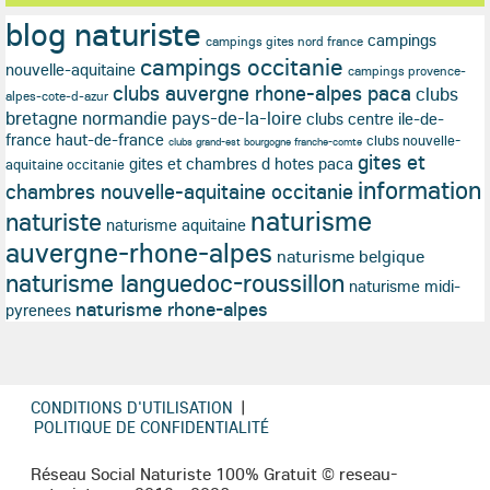
blog naturiste
campings
campings gites nord france
campings occitanie
nouvelle-aquitaine
campings provence-
clubs auvergne rhone-alpes paca
clubs
alpes-cote-d-azur
bretagne normandie pays-de-la-loire
clubs centre ile-de-
france haut-de-france
clubs nouvelle-
clubs grand-est bourgogne franche-comte
gites et
gites et chambres d hotes paca
aquitaine occitanie
information
chambres nouvelle-aquitaine occitanie
naturisme
naturiste
naturisme aquitaine
auvergne-rhone-alpes
naturisme belgique
naturisme languedoc-roussillon
naturisme midi-
naturisme rhone-alpes
pyrenees
CONDITIONS D'UTILISATION
|
POLITIQUE DE CONFIDENTIALITÉ
Réseau Social Naturiste 100% Gratuit © reseau-