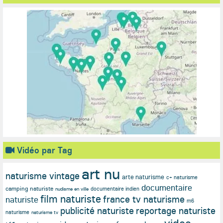
Vidéo par Tag
art nu
naturisme vintage
arte naturisme
c+ naturisme
documentaire
camping naturiste
documentaire indien
nudisme en ville
film naturiste
france tv naturisme
naturiste
m6
publicité naturiste
reportage naturiste
naturisme
naturisme tv