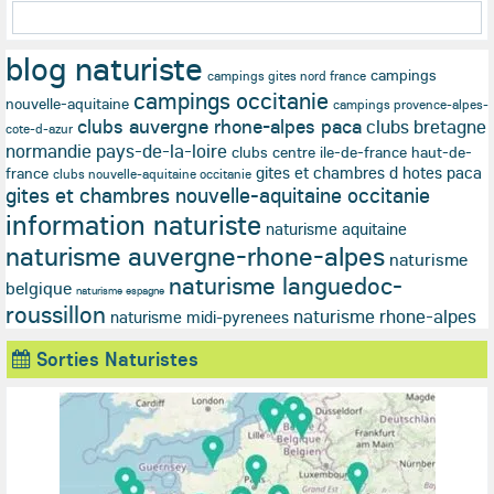
blog naturiste
campings
campings gites nord france
campings occitanie
nouvelle-aquitaine
campings provence-alpes-
clubs auvergne rhone-alpes paca
clubs bretagne
cote-d-azur
normandie pays-de-la-loire
clubs centre ile-de-france haut-de-
gites et chambres d hotes paca
france
clubs nouvelle-aquitaine occitanie
gites et chambres nouvelle-aquitaine occitanie
information naturiste
naturisme aquitaine
naturisme auvergne-rhone-alpes
naturisme
naturisme languedoc-
belgique
naturisme espagne
roussillon
naturisme rhone-alpes
naturisme midi-pyrenees
Sorties Naturistes