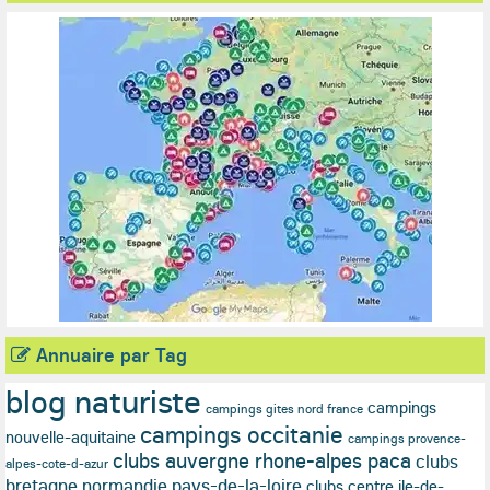
Annuaire par Tag
blog naturiste
campings
campings gites nord france
campings occitanie
nouvelle-aquitaine
campings provence-
clubs auvergne rhone-alpes paca
clubs
alpes-cote-d-azur
bretagne normandie pays-de-la-loire
clubs centre ile-de-