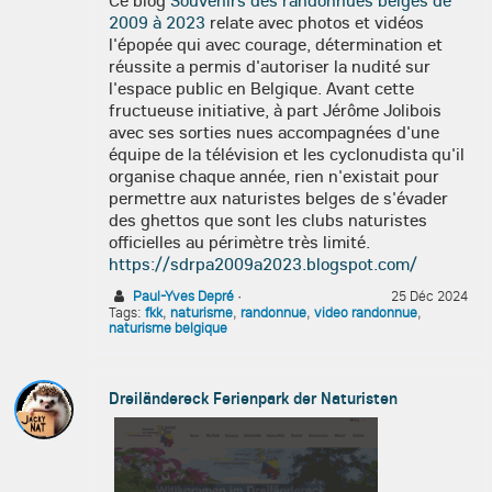
Ce blog
Souvenirs des randonnues belges de
2009 à 2023
relate avec photos et vidéos
l'épopée qui avec courage, détermination et
réussite a permis d'autoriser la nudité sur
l'espace public en Belgique. Avant cette
fructueuse initiative, à part Jérôme Jolibois
avec ses sorties nues accompagnées d'une
équipe de la télévision et les cyclonudista qu'il
organise chaque année, rien n'existait pour
permettre aux naturistes belges de s'évader
des ghettos que sont les clubs naturistes
officielles au périmètre très limité.
https://sdrpa2009a2023.blogspot.com/
Paul-Yves Depré
·
25 Déc 2024
Tags:
fkk
,
naturisme
,
randonnue
,
video randonnue
,
naturisme belgique
Dreiländereck Ferienpark der Naturisten