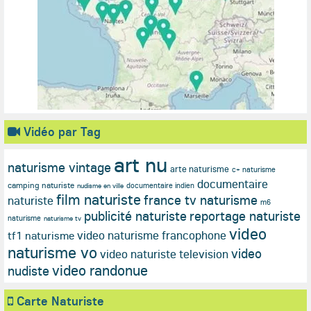
Vidéo par Tag
art nu
naturisme vintage
arte naturisme
c+ naturisme
documentaire
camping naturiste
documentaire indien
nudisme en ville
film naturiste
france tv naturisme
naturiste
m6
publicité naturiste
reportage naturiste
naturisme
naturisme tv
video
video naturisme francophone
tf1 naturisme
naturisme vo
video
video naturiste television
video randonue
nudiste
Carte Naturiste