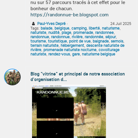
nu sur 57 parcours tracés à cet effet pour le
bonheur de chacun.
https://randonnue-be.blogspot.com
Paul-Yves Depré
·
24 Juil 2025
Tags:
balade
,
belgique
,
camping
,
liberté
,
naturisme
,
naturiste
,
nudité
,
plage
,
promenade
,
randonnee
,
randonnue
,
randonnue
,
rivière
,
randonnée
,
séjour
,
tourisme
,
touristique
,
point de vue
,
baignade
,
semois
,
terrain naturiste
,
hébergement
,
descente naturiste de
rivière
,
promenade naturiste nocturne
,
covoiturage
naturiste
,
rendez-vous
,
gare
,
naturisme belgique
Blog "vitrine" et principal de notre association
d'organisation d...