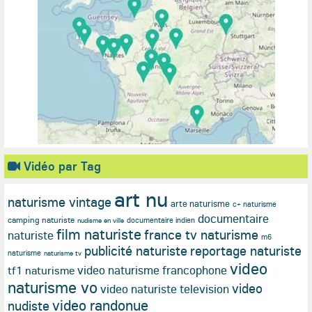
Vidéo par Tag
art nu
naturisme vintage
arte naturisme
c+ naturisme
documentaire
camping naturiste
documentaire indien
nudisme en ville
film naturiste
france tv naturisme
naturiste
m6
publicité naturiste
reportage naturiste
naturisme
naturisme tv
video
video naturisme francophone
tf1 naturisme
naturisme vo
video
video naturiste television
video randonue
nudiste