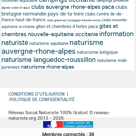
nouvelle-aquitaine
campings provence-
clubs auvergne rhone-alpes paca
clubs
alpes-cote-d-azur
bretagne normandie pays-de-la-loire
clubs centre ile-de-
france haut-de-france
clubs nouvelle-
clubs grand-est bourgogne franche-comte
gites et
gites et chambres d hotes paca
aquitaine occitanie
information
chambres nouvelle-aquitaine occitanie
naturisme
naturiste
naturisme aquitaine
auvergne-rhone-alpes
naturisme belgique
naturisme languedoc-roussillon
naturisme midi-
naturisme rhone-alpes
pyrenees
CONDITIONS D'UTILISATION
|
POLITIQUE DE CONFIDENTIALITÉ
Réseau Social Naturiste 100% Gratuit © reseau-
naturiste.org 2013 - 2026
Membres connectés : 38