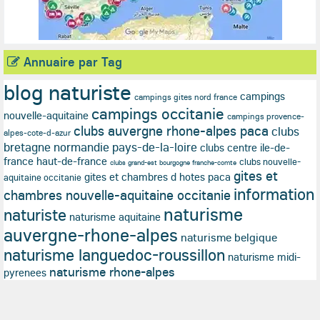
Annuaire par Tag
blog naturiste
campings
campings gites nord france
campings occitanie
nouvelle-aquitaine
campings provence-
clubs auvergne rhone-alpes paca
clubs
alpes-cote-d-azur
bretagne normandie pays-de-la-loire
clubs centre ile-de-
france haut-de-france
clubs nouvelle-
clubs grand-est bourgogne franche-comte
gites et
gites et chambres d hotes paca
aquitaine occitanie
information
chambres nouvelle-aquitaine occitanie
naturisme
naturiste
naturisme aquitaine
auvergne-rhone-alpes
naturisme belgique
naturisme languedoc-roussillon
naturisme midi-
naturisme rhone-alpes
pyrenees