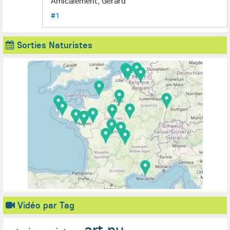
Amicalement, Gérard
#1
Sorties Naturistes
Vidéo par Tag
art nu