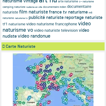
naturisme vintage
arte naturisme
c+ naturisme
documentaire
camping naturiste
documentaire indien
nudisme en ville
film naturiste
france tv naturisme
naturiste
m6
publicité naturiste
reportage naturiste
naturisme
naturisme tv
video
video naturisme francophone
tf1 naturisme
naturisme vo
video
video naturiste television
video randonue
nudiste
Carte Naturiste