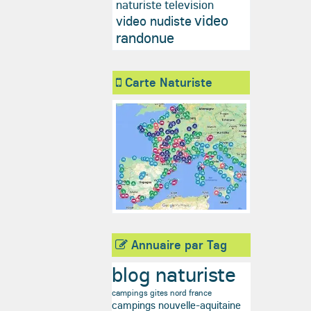
naturiste television
video
video nudiste
randonue
Carte Naturiste
Annuaire par Tag
blog naturiste
campings gites nord france
campings nouvelle-aquitaine