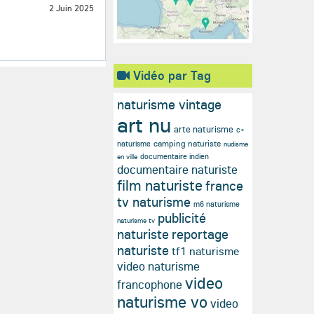
2 Juin 2025
Vidéo par Tag
naturisme vintage
art nu
arte naturisme
c+
camping naturiste
naturisme
nudisme
documentaire indien
en ville
documentaire naturiste
film naturiste
france
tv naturisme
m6 naturisme
publicité
naturisme tv
naturiste
reportage
naturiste
tf1 naturisme
video naturisme
video
francophone
naturisme vo
video