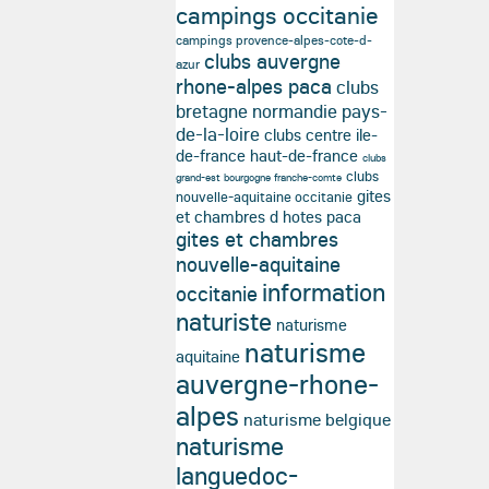
campings occitanie
campings provence-alpes-cote-d-
clubs auvergne
azur
rhone-alpes paca
clubs
bretagne normandie pays-
de-la-loire
clubs centre ile-
de-france haut-de-france
clubs
clubs
grand-est bourgogne franche-comte
gites
nouvelle-aquitaine occitanie
et chambres d hotes paca
gites et chambres
nouvelle-aquitaine
information
occitanie
naturiste
naturisme
naturisme
aquitaine
auvergne-rhone-
alpes
naturisme belgique
naturisme
languedoc-