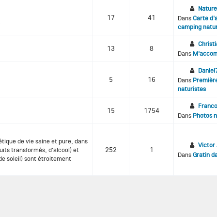
Natur
17
41
Dans
Carte d'
.
camping natur
Christ
13
8
Dans
M'accom
Daniel
5
16
Dans
Premièr
naturistes
Franco
15
1754
Dans
Photos n
ique de vie saine et pure, dans
Victor
252
1
uits transformés, d'alcool) et
Dans
Gratin d
de soleil) sont étroitement