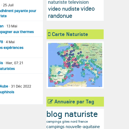
naturiste television
e
·
25 Juil
video
video nudiste
adhérent payante pour
randonue
iste
ian
·
13 Mai
pagner aux thermes
Carte Naturiste
78
·
4 Mai
es expériences
is
·
Hier, 07:21
aturistes
 Aube
·
31 Déc 2022
auphinois
Annuaire par Tag
blog naturiste
campings gites nord france
campings nouvelle-aquitaine