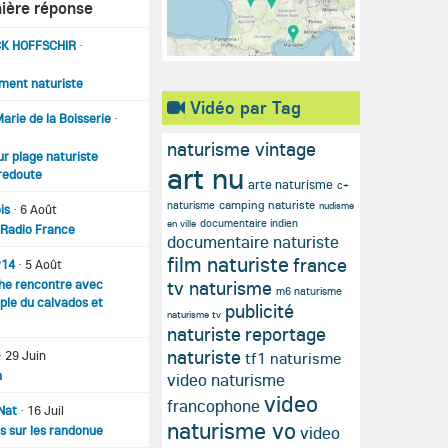
ière réponse
CK HOFFSCHIR
·
ment naturiste
Vidéo par Tag
arie de la Boisserie
·
naturisme vintage
ur plage naturiste
art nu
redoute
arte naturisme
c+
camping naturiste
naturisme
nudisme
is
·
6 Août
documentaire indien
en ville
 Radio France
documentaire naturiste
film naturiste
france
y14
·
5 Août
tv naturisme
he rencontre avec
m6 naturisme
le du calvados et
publicité
naturisme tv
naturiste
reportage
naturiste
·
29 Juin
tf1 naturisme
n
video naturisme
video
francophone
Nat
·
16 Juil
naturisme vo
video
s sur les randonue