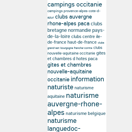
campings occitanie
campings provence-alpes-cote-d-
clubs auvergne
azur
rhone-alpes paca
clubs
bretagne normandie pays-
de-la-loire
clubs centre ile-
de-france haut-de-france
clubs
clubs
grand-est bourgogne franche-comte
gites
nouvelle-aquitaine occitanie
et chambres d hotes paca
gites et chambres
nouvelle-aquitaine
information
occitanie
naturiste
naturisme
naturisme
aquitaine
auvergne-rhone-
alpes
naturisme belgique
naturisme
languedoc-