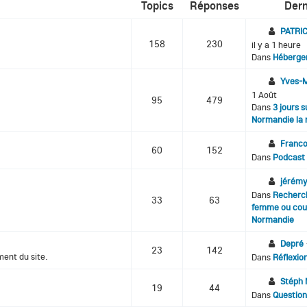
Topics
Réponses
Dern
PATRI
158
230
il y a 1 heure
Dans
Héberge
Yves-M
1 Août
95
479
Dans
3 jours s
Normandie la 
Franco
60
152
Dans
Podcast
jérém
Dans
Recherc
33
63
femme ou coup
Normandie
Depré
23
142
ment du site.
Dans
Réflexio
Stéph 
19
44
Dans
Question