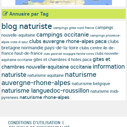
Annuaire par Tag
blog naturiste
campings
campings gites nord france
campings occitanie
nouvelle-aquitaine
campings provence-
clubs auvergne rhone-alpes paca
clubs
alpes-cote-d-azur
bretagne normandie pays-de-la-loire
clubs centre ile-de-
france haut-de-france
clubs nouvelle-
clubs grand-est bourgogne franche-comte
gites et
gites et chambres d hotes paca
aquitaine occitanie
information
chambres nouvelle-aquitaine occitanie
naturisme
naturiste
naturisme aquitaine
auvergne-rhone-alpes
naturisme belgique
naturisme languedoc-roussillon
naturisme midi-
naturisme rhone-alpes
pyrenees
CONDITIONS D'UTILISATION
|