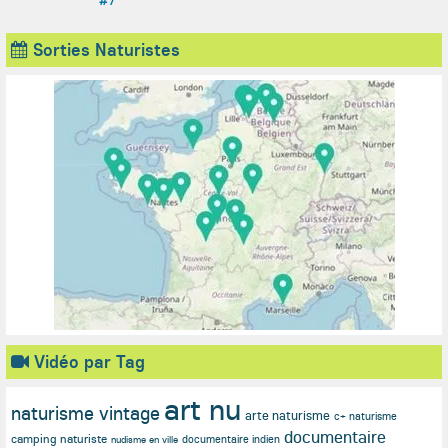
#7
Sorties Naturistes
Vidéo par Tag
art nu
naturisme vintage
arte naturisme
c+ naturisme
documentaire
camping naturiste
documentaire indien
nudisme en ville