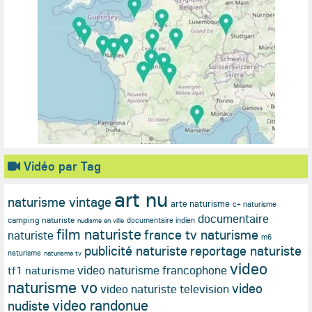
Vidéo par Tag
art nu
naturisme vintage
arte naturisme
c+ naturisme
documentaire
camping naturiste
documentaire indien
nudisme en ville
film naturiste
france tv naturisme
naturiste
m6
publicité naturiste
reportage naturiste
naturisme
naturisme tv
video
video naturisme francophone
tf1 naturisme
naturisme vo
video
video naturiste television
video randonue
nudiste