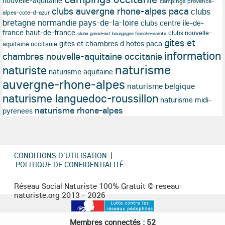
nouvelle-aquitaine
campings provence-
clubs auvergne rhone-alpes paca
clubs
alpes-cote-d-azur
bretagne normandie pays-de-la-loire
clubs centre ile-de-
france haut-de-france
clubs nouvelle-
clubs grand-est bourgogne franche-comte
gites et
gites et chambres d hotes paca
aquitaine occitanie
information
chambres nouvelle-aquitaine occitanie
naturisme
naturiste
naturisme aquitaine
auvergne-rhone-alpes
naturisme belgique
naturisme languedoc-roussillon
naturisme midi-
naturisme rhone-alpes
pyrenees
CONDITIONS D'UTILISATION
|
POLITIQUE DE CONFIDENTIALITÉ
Réseau Social Naturiste 100% Gratuit © reseau-
naturiste.org 2013 - 2026
Membres connectés : 52