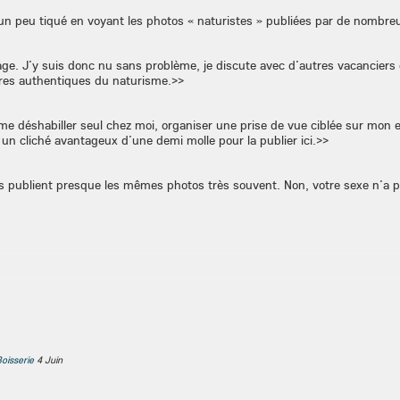
 j’ai un peu tiqué en voyant les photos « naturistes » publiées par de nomb
lage. J’y suis donc nu sans problème, je discute avec d’autres vacancier
res authentiques du naturisme.
>
>
e me déshabiller seul chez moi, organiser une prise de vue ciblée sur mon
 un cliché avantageux d’une demi molle pour la publier ici.
>
>
ins publient presque les mêmes photos très souvent. Non, votre sexe n’a 
oisserie
4 Juin