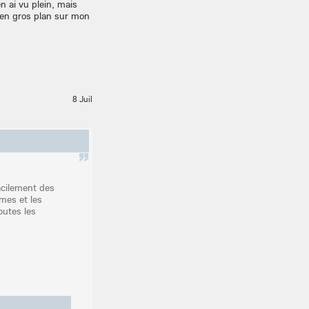
n ai vu plein, mais
i en gros plan sur mon
8 Juil
acilement des
mes et les
outes les