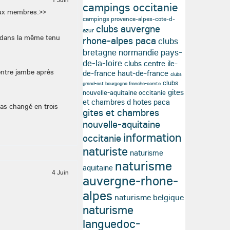
campings occitanie
reux membres.
>
>
campings provence-alpes-cote-d-
clubs auvergne
azur
s dans la même tenu
rhone-alpes paca
clubs
bretagne normandie pays-
de-la-loire
clubs centre ile-
 entre jambe après
de-france haut-de-france
clubs
clubs
grand-est bourgogne franche-comte
gites
nouvelle-aquitaine occitanie
et chambres d hotes paca
pas changé en trois
gites et chambres
nouvelle-aquitaine
information
occitanie
naturiste
naturisme
naturisme
aquitaine
4 Juin
auvergne-rhone-
alpes
naturisme belgique
naturisme
languedoc-