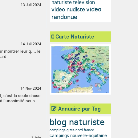
naturiste television
13 Juil 2024
video
video nudiste
randonue
Carte Naturiste
14 Juil 2024
r montrer leur q.... le
gard
14 Nov 2024
, c'est la seule chose
'à l'unanimité nous
Annuaire par Tag
blog naturiste
campings gites nord france
campings nouvelle-aquitaine
1 Juin