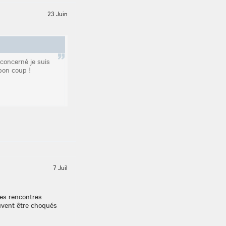
23 Juin
concerné je suis
bon coup !
7 Juil
des rencontres
uvent être choqués