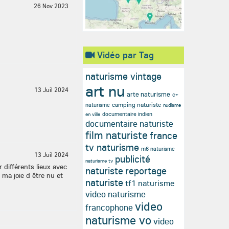
26 Nov 2023
Vidéo par Tag
naturisme vintage
art nu
13 Juil 2024
arte naturisme
c+
camping naturiste
naturisme
nudisme
documentaire indien
en ville
documentaire naturiste
film naturiste
france
tv naturisme
m6 naturisme
13 Juil 2024
publicité
naturisme tv
 différents lieux avec
naturiste
reportage
ma joie d être nu et
naturiste
tf1 naturisme
video naturisme
video
francophone
naturisme vo
video