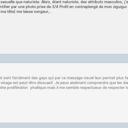
exuelle que naturiste. Alors, étant naturiste, des attributs masculins, j’e
entifier par une photo prise de 3/4 Profil en contreplongé de mon ziguigu
ma tête) me laisse songeur,..
ut sont forcément des gays qui par ce message visuel leur permet plus f
 visage est peut-être dissuasif. Je peux aisément comprendre que les da
tte prolifération phallique mais il me semble respectueux de respecter t