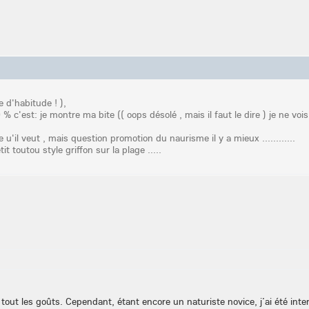
e d'habitude ! ),
% c'est: je montre ma bite (( oops désolé , mais il faut le dire ) je ne vois
e u'il veut , mais question promotion du naurisme il y a mieux ............
tit toutou style griffon sur la plage .....
tout les goûts. Cependant, étant encore un naturiste novice, j’ai été inte