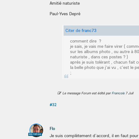
Amitié naturiste
Paul-Yves Depré
Citer de
franc73
comment dire ?
je sais, je vais me faire virer ( comm
sur les albums photo , ou autre à 80 
naturiste , dans ces postes ? )
aprés je suis tolérant , chacun fait c
la belle photo que j'ai vu , c'est le pe
;
Le message Forum est édité par
Francois
7 Juil
#32
Flo
Je suis complètement d’accord, il en faut pour 
$$$ VIP €€€