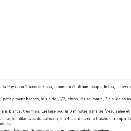
s du Puy dans 2 tassesd\'eau, amener à ébullition, couper le feu, couvrir e
1petit piment hachés, le jus de [1/2] citron, du sel marin, 2 c.s. de sauc
s blancs, très frais. Lesfaire bouillir 3 minutes dans de l\'eau salée et 
 hacher, le mêler avec du selmarin, 3 à 4 c.s. de crème fraîche et remplir 
ntilles.
en sans faire bouillir etservir avec une bonne salade de saison.