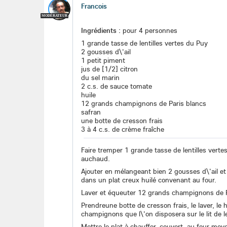
Francois
MODÉRATEUR
Ingrédients :
pour 4 personnes
1 grande tasse de lentilles vertes du Puy
2 gousses d\'ail
1 petit piment
jus de [1/2] citron
du sel marin
2 c.s. de sauce tomate
huile
12 grands champignons de Paris blancs
safran
une botte de cresson frais
3 à 4 c.s. de crème fraîche
Faire tremper 1 grande tasse de lentilles verte
auchaud.
Ajouter en mélangeant bien 2 gousses d\'ail et 
dans un plat creux huilé convenant au four.
Laver et équeuter 12 grands champignons de Pari
Prendreune botte de cresson frais, le laver, le
champignons que l\'on disposera sur le lit de le
Mettre le plat à chauffer, couvert, au four moy