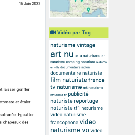
15 Juin 2022
Vidéo par Tag
naturisme vintage
art nu
arte naturisme
c+
camping naturiste
naturisme
nudisme
documentaire indien
en ville
documentaire naturiste
film naturiste
france
tv naturisme
m6 naturisme
t laisser gonfler
publicité
naturisme tv
naturiste
reportage
etomate et étaler
naturiste
tf1 naturisme
video naturisme
safranée. Egoutter.
video
francophone
les chapeaux des
naturisme vo
video