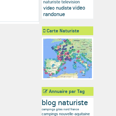
naturiste television
video
video nudiste
randonue
Carte Naturiste
Annuaire par Tag
blog naturiste
campings gites nord france
campings nouvelle-aquitaine