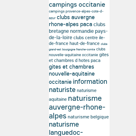
campings occitanie
campings provence-alpes-cote-d-
clubs auvergne
azur
rhone-alpes paca
clubs
bretagne normandie pays-
de-la-loire
clubs centre ile-
de-france haut-de-france
clubs
clubs
grand-est bourgogne franche-comte
gites
nouvelle-aquitaine occitanie
et chambres d hotes paca
gites et chambres
nouvelle-aquitaine
information
occitanie
naturiste
naturisme
naturisme
aquitaine
auvergne-rhone-
alpes
naturisme belgique
naturisme
languedoc-