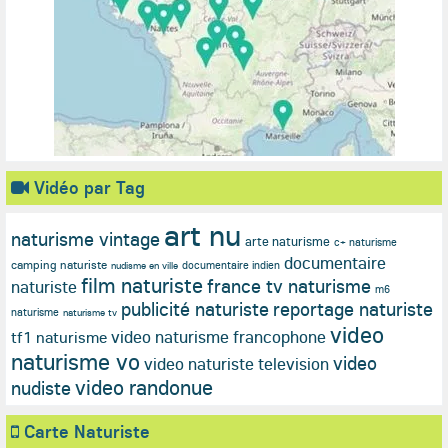
Vidéo par Tag
art nu
naturisme vintage
arte naturisme
c+ naturisme
documentaire
camping naturiste
documentaire indien
nudisme en ville
film naturiste
france tv naturisme
naturiste
m6
publicité naturiste
reportage naturiste
naturisme
naturisme tv
video
video naturisme francophone
tf1 naturisme
naturisme vo
video
video naturiste television
video randonue
nudiste
Carte Naturiste