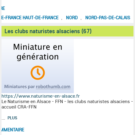
RE
-DE-FRANCE HAUT-DE-FRANCE
NORD
NORD-PAS-DE-CALAIS
,
,
Les clubs naturistes alsaciens (67)
https://www.naturisme-en-alsace.fr
Le Naturisme en Alsace - FFN - les clubs naturistes alsaciens -
accueil CRA-FFN
...
PLUS
MMENTAIRE