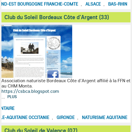
AND-EST BOURGOGNE FRANCHE-COMTE
ALSACE
BAS-RHIN
,
,
Club du Soleil Bordeaux Côte d’Argent (33)
Association naturiste Bordeaux Côte d'Argent affilié à la FFN et
au CHM Monta.
https://csbca.blogspot.com
...
PLUS
NTAIRE
E-AQUITAINE OCCITANIE
GIRONDE
NATURISME AQUITAINE
,
,
Club du Soleil de Valence (07)