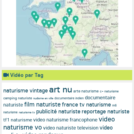
Vidéo par Tag
art nu
naturisme vintage
arte naturisme
c+ naturisme
documentaire
camping naturiste
documentaire indien
nudisme en ville
film naturiste
france tv naturisme
naturiste
m6
publicité naturiste
reportage naturiste
naturisme
naturisme tv
video
video naturisme francophone
tf1 naturisme
naturisme vo
video
video naturiste television