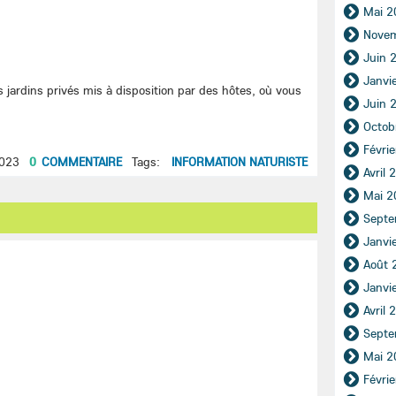
Mai 2
Nove
Juin 
Janvi
 jardins privés mis à disposition par des hôtes, où vous
Juin 
Octob
Févri
2023
0
COMMENTAIRE
Tags:
INFORMATION NATURISTE
Avril 
Mai 2
Septe
Janvi
Août 
Janvi
Avril 
Septe
Mai 2
Févri