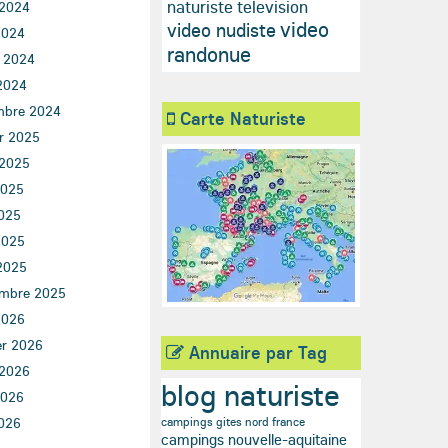
naturiste television
 2024
video
video nudiste
2024
randonue
t 2024
2024
mbre 2024
Carte Naturiste
er 2025
 2025
2025
025
2025
2025
mbre 2025
2026
er 2026
Annuaire par Tag
 2026
blog naturiste
2026
026
campings gites nord france
campings nouvelle-aquitaine