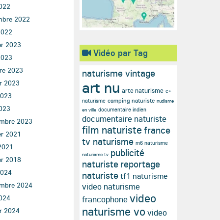
022
mbre 2022
2022
er 2023
Vidéo par Tag
2023
re 2023
naturisme vintage
art nu
er 2023
arte naturisme
c+
2023
camping naturiste
naturisme
nudisme
023
documentaire indien
en ville
documentaire naturiste
mbre 2023
film naturiste
france
er 2021
tv naturisme
m6 naturisme
2021
publicité
naturisme tv
er 2018
naturiste
reportage
2024
naturiste
tf1 naturisme
mbre 2024
video naturisme
video
024
francophone
naturisme vo
er 2024
video