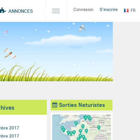
Connexion
S'inscrire
FR
ANNONCES
Sorties Naturistes
chives
mbre 2017
mbre 2017