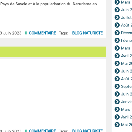
Mars
Pays de Savoie et à la popularisation du Naturisme en
Juin 
Juille
Août 
Déce
9 Juin 2023
0
COMMENTAIRE
Tags:
BLOG NATURISTE
Févri
Mars
Avril 
Mai 2
Juin 
Août 
Septe
Juin 
Janvi
Mars
Avril 
Mai 2
8 Juin 2023
0
COMMENTAIRE
Tags:
BLOG NATURISTE