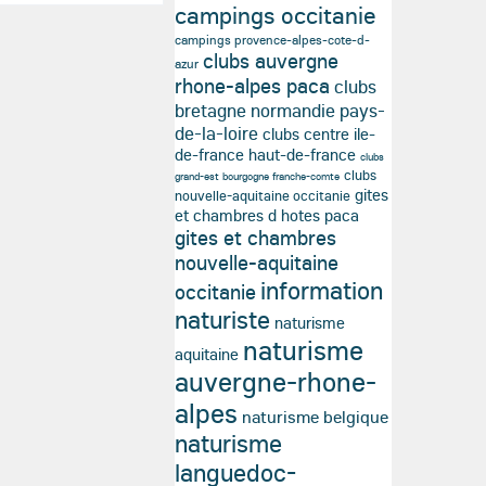
campings occitanie
campings provence-alpes-cote-d-
clubs auvergne
azur
rhone-alpes paca
clubs
bretagne normandie pays-
de-la-loire
clubs centre ile-
de-france haut-de-france
clubs
clubs
grand-est bourgogne franche-comte
gites
nouvelle-aquitaine occitanie
et chambres d hotes paca
gites et chambres
nouvelle-aquitaine
information
occitanie
naturiste
naturisme
naturisme
aquitaine
auvergne-rhone-
alpes
naturisme belgique
naturisme
languedoc-