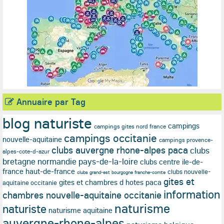
Annuaire par Tag
blog naturiste
campings
campings gites nord france
campings occitanie
nouvelle-aquitaine
campings provence-
clubs auvergne rhone-alpes paca
clubs
alpes-cote-d-azur
bretagne normandie pays-de-la-loire
clubs centre ile-de-
france haut-de-france
clubs nouvelle-
clubs grand-est bourgogne franche-comte
gites et
gites et chambres d hotes paca
aquitaine occitanie
information
chambres nouvelle-aquitaine occitanie
naturisme
naturiste
naturisme aquitaine
auvergne-rhone-alpes