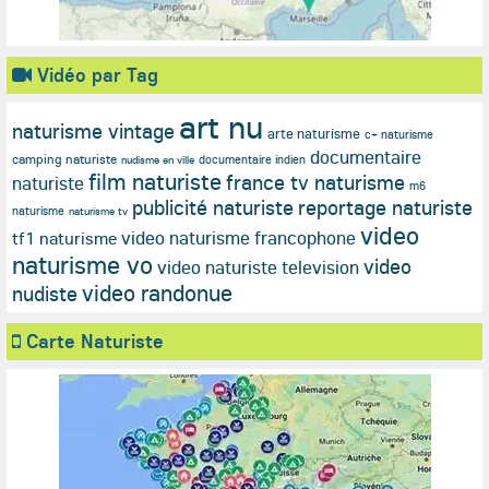
Vidéo par Tag
art nu
naturisme vintage
arte naturisme
c+ naturisme
documentaire
camping naturiste
documentaire indien
nudisme en ville
film naturiste
france tv naturisme
naturiste
m6
publicité naturiste
reportage naturiste
naturisme
naturisme tv
video
video naturisme francophone
tf1 naturisme
naturisme vo
video
video naturiste television
video randonue
nudiste
Carte Naturiste