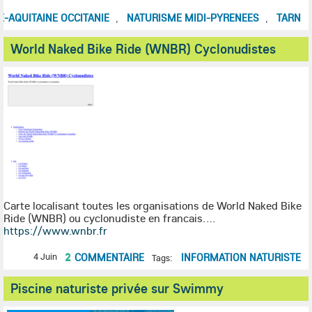
-AQUITAINE OCCITANIE
NATURISME MIDI-PYRENEES
TARN
,
,
World Naked Bike Ride (WNBR) Cyclonudistes
Carte localisant toutes les organisations de World Naked Bike
Ride (WNBR) ou cyclonudiste en francais.…
https://www.wnbr.fr
2
COMMENTAIRE
INFORMATION NATURISTE
4 Juin
Tags:
Piscine naturiste privée sur Swimmy