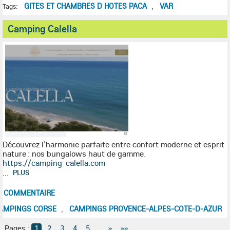
GITES ET CHAMBRES D HOTES PACA
VAR
Tags:
,
Camping Calella
Découvrez l’harmonie parfaite entre confort moderne et esprit
nature : nos bungalows haut de gamme.
https://camping-calella.com
...
PLUS
0
COMMENTAIRE
AMPINGS CORSE
CAMPINGS PROVENCE-ALPES-COTE-D-AZUR
,
Pages :
1
2
3
4
5
...
»
»»