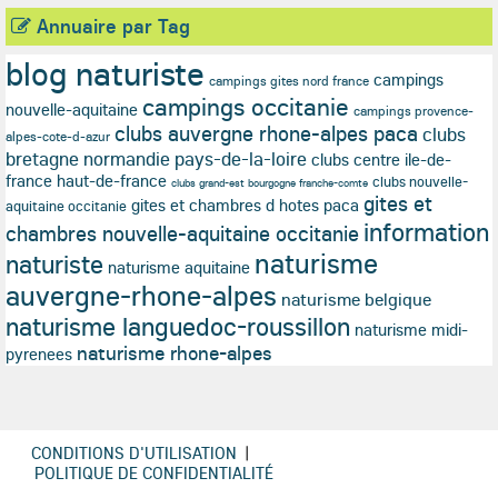
Annuaire par Tag
blog naturiste
campings
campings gites nord france
campings occitanie
nouvelle-aquitaine
campings provence-
clubs auvergne rhone-alpes paca
clubs
alpes-cote-d-azur
bretagne normandie pays-de-la-loire
clubs centre ile-de-
france haut-de-france
clubs nouvelle-
clubs grand-est bourgogne franche-comte
gites et
gites et chambres d hotes paca
aquitaine occitanie
information
chambres nouvelle-aquitaine occitanie
naturisme
naturiste
naturisme aquitaine
auvergne-rhone-alpes
naturisme belgique
naturisme languedoc-roussillon
naturisme midi-
naturisme rhone-alpes
pyrenees
CONDITIONS D'UTILISATION
|
POLITIQUE DE CONFIDENTIALITÉ