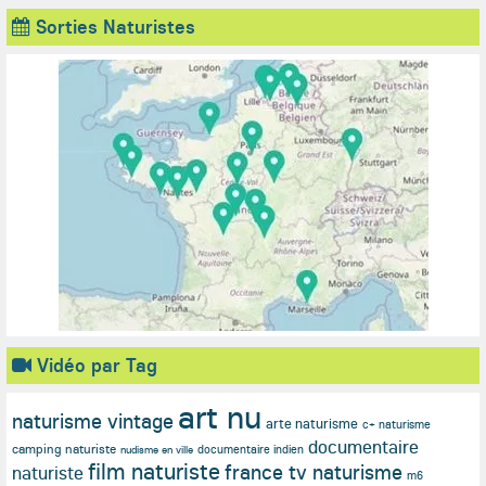
Sorties Naturistes
Vidéo par Tag
art nu
naturisme vintage
arte naturisme
c+ naturisme
documentaire
camping naturiste
documentaire indien
nudisme en ville
film naturiste
france tv naturisme
naturiste
m6