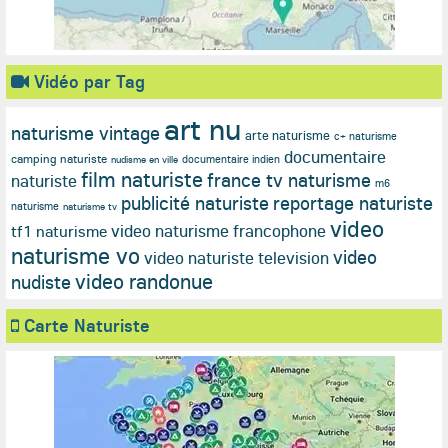
Vidéo par Tag
art nu
naturisme vintage
arte naturisme
c+ naturisme
documentaire
camping naturiste
documentaire indien
nudisme en ville
film naturiste
france tv naturisme
naturiste
m6
publicité naturiste
reportage naturiste
naturisme
naturisme tv
video
video naturisme francophone
tf1 naturisme
naturisme vo
video
video naturiste television
video randonue
nudiste
Carte Naturiste