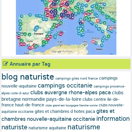
Annuaire par Tag
blog naturiste
campings
campings gites nord france
campings occitanie
nouvelle-aquitaine
campings provence-
clubs auvergne rhone-alpes paca
clubs
alpes-cote-d-azur
bretagne normandie pays-de-la-loire
clubs centre ile-de-
france haut-de-france
clubs nouvelle-
clubs grand-est bourgogne franche-comte
gites et
gites et chambres d hotes paca
aquitaine occitanie
information
chambres nouvelle-aquitaine occitanie
naturisme
naturiste
naturisme aquitaine