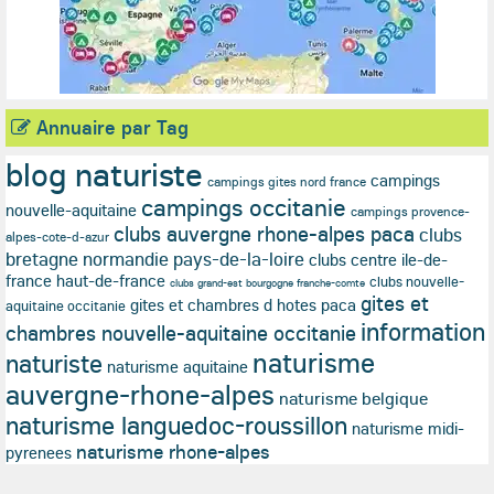
Annuaire par Tag
blog naturiste
campings
campings gites nord france
campings occitanie
nouvelle-aquitaine
campings provence-
clubs auvergne rhone-alpes paca
clubs
alpes-cote-d-azur
bretagne normandie pays-de-la-loire
clubs centre ile-de-
france haut-de-france
clubs nouvelle-
clubs grand-est bourgogne franche-comte
gites et
gites et chambres d hotes paca
aquitaine occitanie
information
chambres nouvelle-aquitaine occitanie
naturisme
naturiste
naturisme aquitaine
auvergne-rhone-alpes
naturisme belgique
naturisme languedoc-roussillon
naturisme midi-
naturisme rhone-alpes
pyrenees