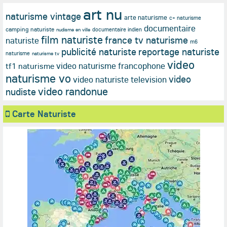
art nu
naturisme vintage
arte naturisme
c+ naturisme
documentaire
camping naturiste
documentaire indien
nudisme en ville
film naturiste
france tv naturisme
naturiste
m6
publicité naturiste
reportage naturiste
naturisme
naturisme tv
video
video naturisme francophone
tf1 naturisme
naturisme vo
video
video naturiste television
video randonue
nudiste
Carte Naturiste