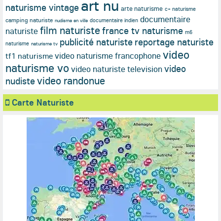
art nu
naturisme vintage
arte naturisme
c+ naturisme
documentaire
camping naturiste
documentaire indien
nudisme en ville
film naturiste
france tv naturisme
naturiste
m6
publicité naturiste
reportage naturiste
naturisme
naturisme tv
video
video naturisme francophone
tf1 naturisme
naturisme vo
video
video naturiste television
video randonue
nudiste
Carte Naturiste