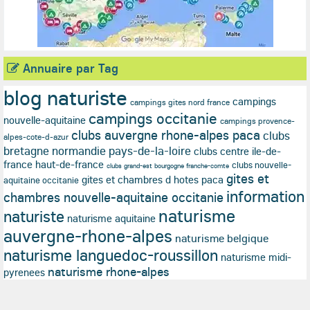
Annuaire par Tag
blog naturiste
campings
campings gites nord france
campings occitanie
nouvelle-aquitaine
campings provence-
clubs auvergne rhone-alpes paca
clubs
alpes-cote-d-azur
bretagne normandie pays-de-la-loire
clubs centre ile-de-
france haut-de-france
clubs nouvelle-
clubs grand-est bourgogne franche-comte
gites et
gites et chambres d hotes paca
aquitaine occitanie
information
chambres nouvelle-aquitaine occitanie
naturisme
naturiste
naturisme aquitaine
auvergne-rhone-alpes
naturisme belgique
naturisme languedoc-roussillon
naturisme midi-
naturisme rhone-alpes
pyrenees