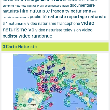
c+ naturisme
documentaire
camping naturiste
documentaire indien
nudisme en ville
film naturiste
france tv naturisme
naturiste
m6
publicité naturiste
reportage naturiste
naturisme
naturisme tv
video
video naturisme francophone
tf1 naturisme
naturisme vo
video
video naturiste television
video randonue
nudiste
Carte Naturiste