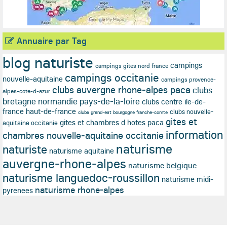
Annuaire par Tag
blog naturiste
campings
campings gites nord france
campings occitanie
nouvelle-aquitaine
campings provence-
clubs auvergne rhone-alpes paca
clubs
alpes-cote-d-azur
bretagne normandie pays-de-la-loire
clubs centre ile-de-
france haut-de-france
clubs nouvelle-
clubs grand-est bourgogne franche-comte
gites et
gites et chambres d hotes paca
aquitaine occitanie
information
chambres nouvelle-aquitaine occitanie
naturisme
naturiste
naturisme aquitaine
auvergne-rhone-alpes
naturisme belgique
naturisme languedoc-roussillon
naturisme midi-
naturisme rhone-alpes
pyrenees